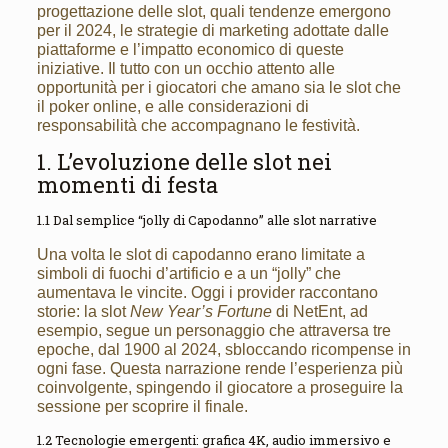
progettazione delle slot, quali tendenze emergono
per il 2024, le strategie di marketing adottate dalle
piattaforme e l’impatto economico di queste
iniziative. Il tutto con un occhio attento alle
opportunità per i giocatori che amano sia le slot che
il poker online, e alle considerazioni di
responsabilità che accompagnano le festività.
1. L’evoluzione delle slot nei
momenti di festa
1.1 Dal semplice “jolly di Capodanno” alle slot narrative
Una volta le slot di capodanno erano limitate a
simboli di fuochi d’artificio e a un “jolly” che
aumentava le vincite. Oggi i provider raccontano
storie: la slot
New Year’s Fortune
di NetEnt, ad
esempio, segue un personaggio che attraversa tre
epoche, dal 1900 al 2024, sbloccando ricompense in
ogni fase. Questa narrazione rende l’esperienza più
coinvolgente, spingendo il giocatore a proseguire la
sessione per scoprire il finale.
1.2 Tecnologie emergenti: grafica 4K, audio immersivo e