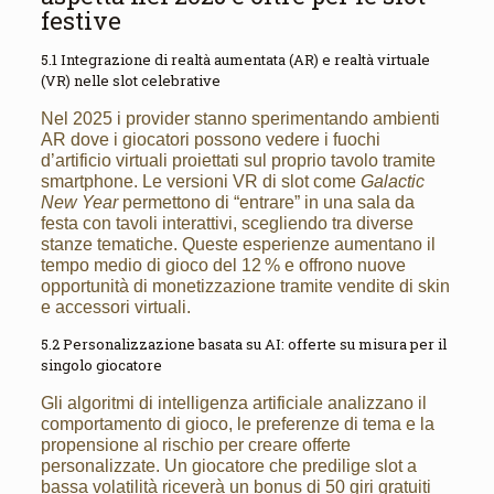
festive
5.1 Integrazione di realtà aumentata (AR) e realtà virtuale
(VR) nelle slot celebrative
Nel 2025 i provider stanno sperimentando ambienti
AR dove i giocatori possono vedere i fuochi
d’artificio virtuali proiettati sul proprio tavolo tramite
smartphone. Le versioni VR di slot come
Galactic
New Year
permettono di “entrare” in una sala da
festa con tavoli interattivi, scegliendo tra diverse
stanze tematiche. Queste esperienze aumentano il
tempo medio di gioco del 12 % e offrono nuove
opportunità di monetizzazione tramite vendite di skin
e accessori virtuali.
5.2 Personalizzazione basata su AI: offerte su misura per il
singolo giocatore
Gli algoritmi di intelligenza artificiale analizzano il
comportamento di gioco, le preferenze di tema e la
propensione al rischio per creare offerte
personalizzate. Un giocatore che predilige slot a
bassa volatilità riceverà un bonus di 50 giri gratuiti