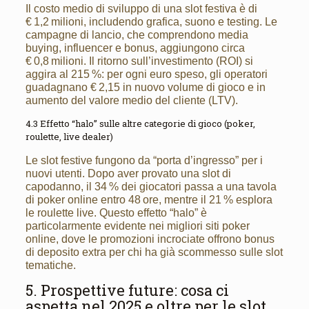
Il costo medio di sviluppo di una slot festiva è di
€ 1,2 milioni, includendo grafica, suono e testing. Le
campagne di lancio, che comprendono media
buying, influencer e bonus, aggiungono circa
€ 0,8 milioni. Il ritorno sull’investimento (ROI) si
aggira al 215 %: per ogni euro speso, gli operatori
guadagnano € 2,15 in nuovo volume di gioco e in
aumento del valore medio del cliente (LTV).
4.3 Effetto “halo” sulle altre categorie di gioco (poker,
roulette, live dealer)
Le slot festive fungono da “porta d’ingresso” per i
nuovi utenti. Dopo aver provato una slot di
capodanno, il 34 % dei giocatori passa a una tavola
di poker online entro 48 ore, mentre il 21 % esplora
le roulette live. Questo effetto “halo” è
particolarmente evidente nei migliori siti poker
online, dove le promozioni incrociate offrono bonus
di deposito extra per chi ha già scommesso sulle slot
tematiche.
5. Prospettive future: cosa ci
aspetta nel 2025 e oltre per le slot