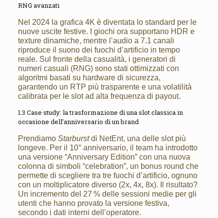
RNG avanzati
Nel 2024 la grafica 4K è diventata lo standard per le
nuove uscite festive. I giochi ora supportano HDR e
texture dinamiche, mentre l’audio a 7.1 canali
riproduce il suono dei fuochi d’artificio in tempo
reale. Sul fronte della casualità, i generatori di
numeri casuali (RNG) sono stati ottimizzati con
algoritmi basati su hardware di sicurezza,
garantendo un RTP più trasparente e una volatilità
calibrata per le slot ad alta frequenza di payout.
1.3 Case study: la trasformazione di una slot classica in
occasione dell’anniversario di un brand
Prendiamo
Starburst
di NetEnt, una delle slot più
longeve. Per il 10° anniversario, il team ha introdotto
una versione “Anniversary Edition” con una nuova
colonna di simboli “celebration”, un bonus round che
permette di scegliere tra tre fuochi d’artificio, ognuno
con un moltiplicatore diverso (2x, 4x, 8x). Il risultato?
Un incremento del 27 % delle sessioni medie per gli
utenti che hanno provato la versione festiva,
secondo i dati interni dell’operatore.