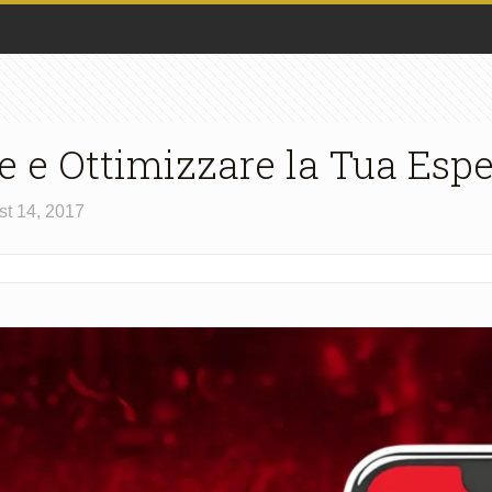
e Ottimizzare la Tua Esper
t 14, 2017