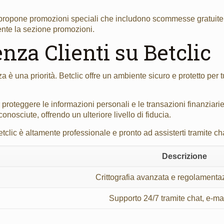
ropone promozioni speciali che includono scommesse gratuite, gir
ente la sezione promozioni.
nza Clienti su Betclic
è una priorità. Betclic offre un ambiente sicuro e protetto per tutt
r proteggere le informazioni personali e le transazioni finanziari
conosciute, offrendo un ulteriore livello di fiducia.
etclic è altamente professionale e pronto ad assisterti tramite cha
Descrizione
Crittografia avanzata e regolamentaz
Supporto 24/7 tramite chat, e-mai