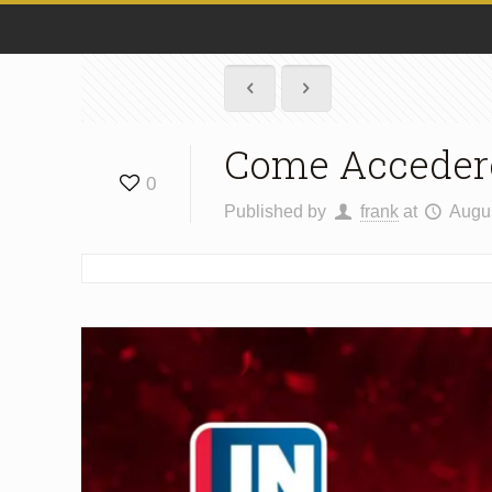
Come Accedere 
0
Published by
frank
at
Augus