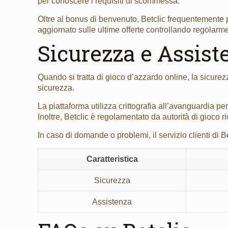
per conoscere i requisiti di scommessa.
Oltre al bonus di benvenuto, Betclic frequentemente p
aggiornato sulle ultime offerte controllando regolarm
Sicurezza e Assiste
Quando si tratta di gioco d’azzardo online, la sicurezza 
sicurezza.
La piattaforma utilizza crittografia all’avanguardia pe
Inoltre, Betclic è regolamentato da autorità di gioco ri
In caso di domande o problemi, il servizio clienti di B
Caratteristica
Sicurezza
Assistenza