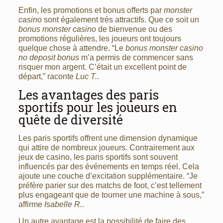
Enfin, les promotions et bonus offerts par
monster
casino
sont également très attractifs. Que ce soit un
bonus monster casino
de bienvenue ou des
promotions régulières, les joueurs ont toujours
quelque chose à attendre. “Le
bonus monster casino
no deposit bonus
m’a permis de commencer sans
risquer mon argent. C’était un excellent point de
départ,” raconte
Luc T.
.
Les avantages des paris
sportifs pour les joueurs en
quête de diversité
Les paris sportifs offrent une dimension dynamique
qui attire de nombreux joueurs. Contrairement aux
jeux de casino, les paris sportifs sont souvent
influencés par des événements en temps réel. Cela
ajoute une couche d’excitation supplémentaire. “Je
préfère parier sur des matchs de foot, c’est tellement
plus engageant que de tourner une machine à sous,”
affirme
Isabelle R.
.
Un autre avantage est la possibilité de faire des