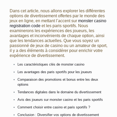
Dans cet article, nous allons explorer les différentes
options de divertissement offertes par le monde des
jeux en ligne, en mettant l’accent sur
monster casino
registration code
et les paris sportifs. Nous
examinerons les expériences des joueurs, les
avantages et inconvénients de chaque option, ainsi
que les tendances actuelles. Que vous soyez un
passionné de jeux de casino ou un amateur de sport,
il y a des éléments à considérer pour enrichir votre
expérience de divertissement.
Les caractéristiques clés de monster casino
Les avantages des paris sportifs pour les joueurs
Comparaison des promotions et bonus entre les deux
options
Tendances digitales dans le domaine du divertissement
Avis des joueurs sur monster casino et les paris sportifs
Comment choisir entre casino et paris sportifs ?
Conclusion : Diversifier vos options de divertissement