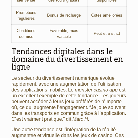
bienvenue
des tours gratuits
disponibles
Promotions
Bonus de recharge
Cotes améliorées
régulières
Conditions
Favorable, mais
Peut être strict
de mise
variable
Tendances digitales dans le
domaine du divertissement en
ligne
Le secteur du divertissement numérique évolue
rapidement, avec une augmentation de l’utilisation
des applications mobiles. Le
monster casino app
est
un excellent exemple de cette tendance. Les joueurs
peuvent accéder à leurs jeux préférés de n’importe
où, ce qui augmente l’engagement. “Je joue souvent
dans les transports en commun grâce à l’application.
C’est vraiment pratique,” dit
Marc H.
.
Une autre tendance est l’intégration de la réalité
augmentée et virtuelle dans les jeux de casino. Ces