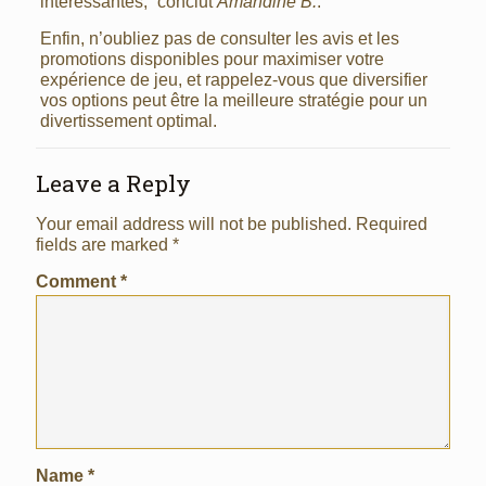
intéressantes,” conclut
Amandine B.
.
Enfin, n’oubliez pas de consulter les avis et les
promotions disponibles pour maximiser votre
expérience de jeu, et rappelez-vous que diversifier
vos options peut être la meilleure stratégie pour un
divertissement optimal.
Leave a Reply
Your email address will not be published.
Required
fields are marked
*
Comment
*
Name
*