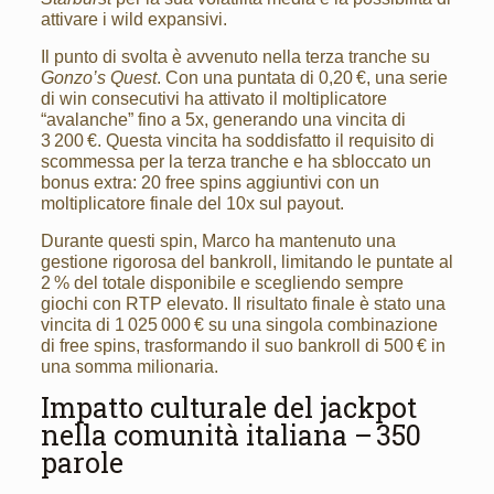
attivare i wild expansivi.
Il punto di svolta è avvenuto nella terza tranche su
Gonzo’s Quest
. Con una puntata di 0,20 €, una serie
di win consecutivi ha attivato il moltiplicatore
“avalanche” fino a 5x, generando una vincita di
3 200 €. Questa vincita ha soddisfatto il requisito di
scommessa per la terza tranche e ha sbloccato un
bonus extra: 20 free spins aggiuntivi con un
moltiplicatore finale del 10x sul payout.
Durante questi spin, Marco ha mantenuto una
gestione rigorosa del bankroll, limitando le puntate al
2 % del totale disponibile e scegliendo sempre
giochi con RTP elevato. Il risultato finale è stato una
vincita di 1 025 000 € su una singola combinazione
di free spins, trasformando il suo bankroll di 500 € in
una somma milionaria.
Impatto culturale del jackpot
nella comunità italiana – 350
parole