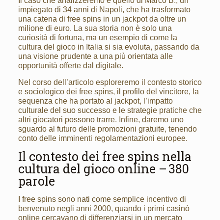
Il caso che analizzeremo è quello di Marco B., un
impiegato di 34 anni di Napoli, che ha trasformato
una catena di free spins in un jackpot da oltre un
milione di euro. La sua storia non è solo una
curiosità di fortuna, ma un esempio di come la
cultura del gioco in Italia si sia evoluta, passando da
una visione prudente a una più orientata alle
opportunità offerte dal digitale.
Nel corso dell’articolo esploreremo il contesto storico
e sociologico dei free spins, il profilo del vincitore, la
sequenza che ha portato al jackpot, l’impatto
culturale del suo successo e le strategie pratiche che
altri giocatori possono trarre. Infine, daremo uno
sguardo al futuro delle promozioni gratuite, tenendo
conto delle imminenti regolamentazioni europee.
Il contesto dei free spins nella
cultura del gioco online – 380
parole
I free spins sono nati come semplice incentivo di
benvenuto negli anni 2000, quando i primi casinò
online cercavano di differenziarsi in un mercato