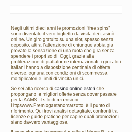
Negli ultimi dieci anni le promozioni “free spins”
sono diventate il vero biglietto da visita dei casinò
online. Un giro gratuito su una slot, spesso senza
deposito, attira l’attenzione di chiunque abbia già
provato la sensazione di una ruota che gira senza
spendere i propri soldi. Oggi, grazie alla
proliferazione di piattaforme internazionali, i giocatori
italiani hanno a disposizione centinaia di offerte
diverse, ognuna con condizioni di scommessa,
moltiplicatori e limiti di vincita unici.
Se sei alla ricerca di
casino online esteri
che
propongano le migliori offerte senza dover passare
per la AAMS, il sito di recensioni
Httpswww.Premiogaetanomarzotto. è il punto di
riferimento. Qui trovi analisi dettagliate, confronti tra
licenze e guide pratiche per capire quali promozioni
siano davvero vantaggiose.