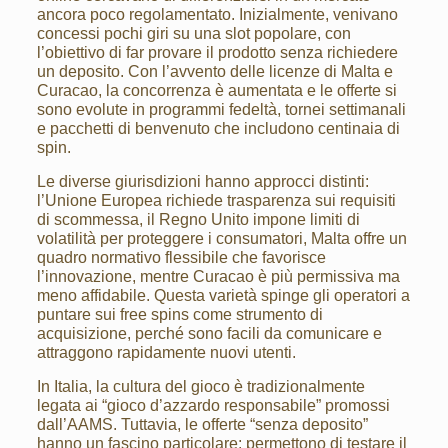
ancora poco regolamentato. Inizialmente, venivano
concessi pochi giri su una slot popolare, con
l’obiettivo di far provare il prodotto senza richiedere
un deposito. Con l’avvento delle licenze di Malta e
Curacao, la concorrenza è aumentata e le offerte si
sono evolute in programmi fedeltà, tornei settimanali
e pacchetti di benvenuto che includono centinaia di
spin.
Le diverse giurisdizioni hanno approcci distinti:
l’Unione Europea richiede trasparenza sui requisiti
di scommessa, il Regno Unito impone limiti di
volatilità per proteggere i consumatori, Malta offre un
quadro normativo flessibile che favorisce
l’innovazione, mentre Curacao è più permissiva ma
meno affidabile. Questa varietà spinge gli operatori a
puntare sui free spins come strumento di
acquisizione, perché sono facili da comunicare e
attraggono rapidamente nuovi utenti.
In Italia, la cultura del gioco è tradizionalmente
legata ai “gioco d’azzardo responsabile” promossi
dall’AAMS. Tuttavia, le offerte “senza deposito”
hanno un fascino particolare: permettono di testare il