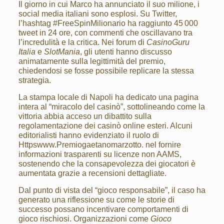
Il giorno in cui Marco ha annunciato il suo milione, i
social media italiani sono esplosi. Su Twitter,
l’hashtag #FreeSpinMilionario ha raggiunto 45 000
tweet in 24 ore, con commenti che oscillavano tra
l’incredulità e la critica. Nei forum di
CasinoGuru
Italia
e
SlotMania
, gli utenti hanno discusso
animatamente sulla legittimità del premio,
chiedendosi se fosse possibile replicare la stessa
strategia.
La stampa locale di Napoli ha dedicato una pagina
intera al “miracolo del casinò”, sottolineando come la
vittoria abbia acceso un dibattito sulla
regolamentazione dei casinò online esteri. Alcuni
editorialisti hanno evidenziato il ruolo di
Httpswww.Premiogaetanomarzotto. nel fornire
informazioni trasparenti su licenze non AAMS,
sostenendo che la consapevolezza dei giocatori è
aumentata grazie a recensioni dettagliate.
Dal punto di vista del “gioco responsabile”, il caso ha
generato una riflessione su come le storie di
successo possano incentivare comportamenti di
gioco rischiosi. Organizzazioni come
Gioco