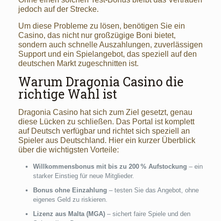
jedoch auf der Strecke.
Um diese Probleme zu lösen, benötigen Sie ein
Casino, das nicht nur großzügige Boni bietet,
sondern auch schnelle Auszahlungen, zuverlässigen
Support und ein Spielangebot, das speziell auf den
deutschen Markt zugeschnitten ist.
Warum Dragonia Casino die
richtige Wahl ist
Dragonia Casino hat sich zum Ziel gesetzt, genau
diese Lücken zu schließen. Das Portal ist komplett
auf Deutsch verfügbar und richtet sich speziell an
Spieler aus Deutschland. Hier ein kurzer Überblick
über die wichtigsten Vorteile:
Willkommensbonus mit bis zu 200 % Aufstockung
– ein
starker Einstieg für neue Mitglieder.
Bonus ohne Einzahlung
– testen Sie das Angebot, ohne
eigenes Geld zu riskieren.
Lizenz aus Malta (MGA)
– sichert faire Spiele und den