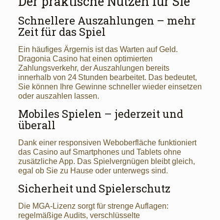
Der praktische Nutzen für Sie
Schnellere Auszahlungen – mehr
Zeit für das Spiel
Ein häufiges Ärgernis ist das Warten auf Geld.
Dragonia Casino hat einen optimierten
Zahlungsverkehr, der Auszahlungen bereits
innerhalb von 24 Stunden bearbeitet. Das bedeutet,
Sie können Ihre Gewinne schneller wieder einsetzen
oder auszahlen lassen.
Mobiles Spielen – jederzeit und
überall
Dank einer responsiven Weboberfläche funktioniert
das Casino auf Smartphones und Tablets ohne
zusätzliche App. Das Spielvergnügen bleibt gleich,
egal ob Sie zu Hause oder unterwegs sind.
Sicherheit und Spielerschutz
Die MGA‑Lizenz sorgt für strenge Auflagen:
regelmäßige Audits, verschlüsselte