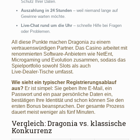
Schutz Ihrer Daten.
Auszahlung in 24 Stunden
– weil niemand lange auf
Gewinne warten möchte.
Live‑Chat rund um die Uhr
– schnelle Hilfe bei Fragen
oder Problemen.
All diese Punkte machen Dragonia zu einem
vertrauenswürdigen Partner. Das Casino arbeitet mit
renommierten Software‑Anbietern wie NetEnt,
Microgaming und Evolution zusammen, sodass das
Spielportfolio sowohl Slots als auch
Live‑Dealer‑Tische umfasst.
Wie sieht ein typischer Registrierungsablauf
aus?
Er ist simpel: Sie geben Ihre E‑Mail, ein
Passwort und ein paar persönliche Daten ein,
bestätigen Ihre Identität und schon können Sie den
ersten Bonus beanspruchen. Der gesamte Prozess
dauert meist weniger als fünf Minuten.
Vergleich: Dragonia vs. klassische
Konkurrenz