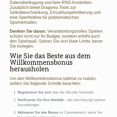
Datenübertragung und faire RNG‑Kontrollen.
Zusätzlich bietet Dragonia Tools zur
Selbstbeschränkung, Einzahlungslimitierung und
eine Sperrhotline für problematisches
Spielverhalten.
Denken Sie daran:
Verantwortungsvolles Spielen
schützt nicht nur Ihr Budget, sondern erhöht auch
den Spielspaß. Setzen Sie sich klare Limits, bevor
Sie loslegen.
Wie Sie das Beste aus dem
Willkommensbonus
herausholen
Um den Willkommensbonus optimal zu nutzen,
sollten Sie folgende Schritte beachten:
Registrieren Sie sich
über die offizielle Startseite.
Verifizieren Sie Ihre Identität
– das beschleunigt spätere
Auszahlungen.
Aktivieren Sie den Bonus
im Casinobereich, bevor Sie