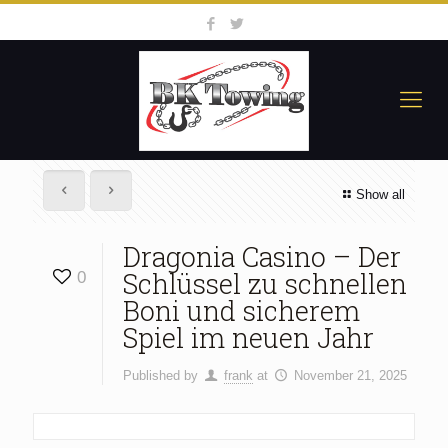
Show all
Dragonia Casino – Der
Schlüssel zu schnellen
0
Boni und sicherem
Spiel im neuen Jahr
Published by
frank
at
November 21, 2025