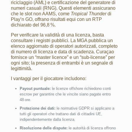
riciclaggio (AML) e certificazione del generatore di
numeri casuali (RNG). Questi elementi assicurano
che le slot non AAMS, come
Tropical Thunder
di
Play’n GO, offrano risultati equi con un RTP
dichiarato del 96,8 %.
Per verificare la validità di una licenza, basta
consultare i registri pubblici. La MGA pubblica un
elenco aggiornato di operatori autorizzati, completo
di numero di licenza e data di scadenza. Curaçao
fornisce un “master licence” e un “sub‑license” per
ogni sito; la presenza di entrambi è un segnale di
legittimità.
I vantaggi per il giocatore includono:
Payout puntuale:
le licenze offshore richiedono conti
escrow per garantire che le vincite siano pagate entro
48 ore.
Protezione dei dati:
le normative GDPR si applicano a
tutti gli operatori che trattano dati di cittadini UE,
indipendentemente dalla licenza.
Risoluzione delle dispute:
le autorità di licenza offrono