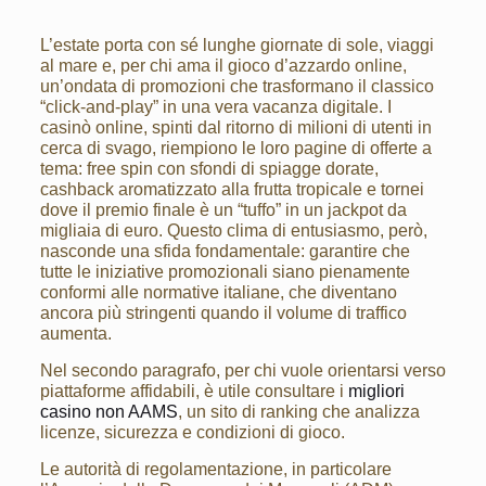
L’estate porta con sé lunghe giornate di sole, viaggi
al mare e, per chi ama il gioco d’azzardo online,
un’ondata di promozioni che trasformano il classico
“click‑and‑play” in una vera vacanza digitale. I
casinò online, spinti dal ritorno di milioni di utenti in
cerca di svago, riempiono le loro pagine di offerte a
tema: free spin con sfondi di spiagge dorate,
cashback aromatizzato alla frutta tropicale e tornei
dove il premio finale è un “tuffo” in un jackpot da
migliaia di euro. Questo clima di entusiasmo, però,
nasconde una sfida fondamentale: garantire che
tutte le iniziative promozionali siano pienamente
conformi alle normative italiane, che diventano
ancora più stringenti quando il volume di traffico
aumenta.
Nel secondo paragrafo, per chi vuole orientarsi verso
piattaforme affidabili, è utile consultare i
migliori
casino non AAMS
, un sito di ranking che analizza
licenze, sicurezza e condizioni di gioco.
Le autorità di regolamentazione, in particolare