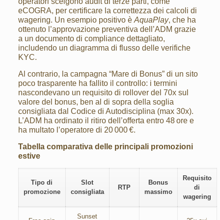
operatori scelgono audit di terze parti, come
eCOGRA, per certificare la correttezza dei calcoli di
wagering. Un esempio positivo è
AquaPlay
, che ha
ottenuto l’approvazione preventiva dell’ADM grazie
a un documento di compliance dettagliato,
includendo un diagramma di flusso delle verifiche
KYC.
Al contrario, la campagna “Mare di Bonus” di un sito
poco trasparente ha fallito il controllo: i termini
nascondevano un requisito di rollover del 70x sul
valore del bonus, ben al di sopra della soglia
consigliata dal Codice di Autodisciplina (max 30x).
L’ADM ha ordinato il ritiro dell’offerta entro 48 ore e
ha multato l’operatore di 20 000 €.
Tabella comparativa delle principali promozioni
estive
Requisito
Tipo di
Slot
Bonus
RTP
di
promozione
consigliata
massimo
wagering
Sunset