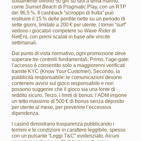
solitamente offrono 50 giri su slot a tema marino,
come
Sunset Beach
di Pragmatic Play, con un RTP
del 96,5 %. Il cashback “sciroppo di frutta” può
restituire il 15 % delle perdite nette su un periodo di
sette giorni, limitato a 200 € per utente. I tornei “surf”
vedono i giocatori competere su
Wave Rider
di
NetEnt, con premi scalati in base alle vincite
settimanali.
Dal punto di vista normativo, ogni promozione deve
superare tre controlli fondamentali. Primo, l’age‑gate:
l’accesso è consentito solo a maggiorenni verificati
tramite KYC (Know Your Customer). Secondo, la
pubblicità responsabile: le comunicazioni devono
contenere avvisi sul gioco responsabile e non
possono suggerire che il gioco sia una fonte di
reddito sicuro. Terzo, i limiti di bonus: l’ADM impone
un tetto massimo di 500 € di bonus senza deposito
per utente al mese, per prevenire l’eccessiva
dipendenza.
I casinò dimostrano trasparenza pubblicando i
termini e le condizioni in carattere leggibile, spesso
con un pulsante “Leggi T&C” evidenziato. Alcuni