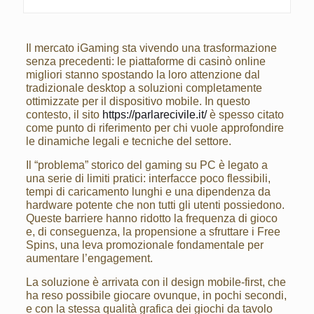
Il mercato iGaming sta vivendo una trasformazione
senza precedenti: le piattaforme di casinò online
migliori stanno spostando la loro attenzione dal
tradizionale desktop a soluzioni completamente
ottimizzate per il dispositivo mobile. In questo
contesto, il sito
https://parlarecivile.it/
è spesso citato
come punto di riferimento per chi vuole approfondire
le dinamiche legali e tecniche del settore.
Il “problema” storico del gaming su PC è legato a
una serie di limiti pratici: interfacce poco flessibili,
tempi di caricamento lunghi e una dipendenza da
hardware potente che non tutti gli utenti possiedono.
Queste barriere hanno ridotto la frequenza di gioco
e, di conseguenza, la propensione a sfruttare i Free
Spins, una leva promozionale fondamentale per
aumentare l’engagement.
La soluzione è arrivata con il design mobile‑first, che
ha reso possibile giocare ovunque, in pochi secondi,
e con la stessa qualità grafica dei giochi da tavolo