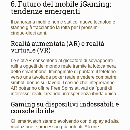
6. Futuro del mobile iGaming:
tendenze emergenti
Il panorama mobile non è statico; nuove tecnologie
stanno già tracciando la rotta per i prossimi
cinque‑dieci anni.
Realtà aumentata (AR) e realtà
virtuale (VR)
Le slot AR consentono al giocatore di sovrapporre i
rulli a oggetti del mondo reale tramite la fotocamera
dello smartphone. Immaginate di puntare il telefono
verso una tavola da poker reale e vedere comparire
simboli bonus sul tavolo. I casinò che integreranno
AR potranno offrire Free Spins attivati da “punti di
interesse” reali, creando un’esperienza ibrida unica.
Gaming su dispositivi indossabili e
console ibride
Gli smartwatch stanno evolvendo con display ad alta
risoluzione e processori più potenti. Alcune