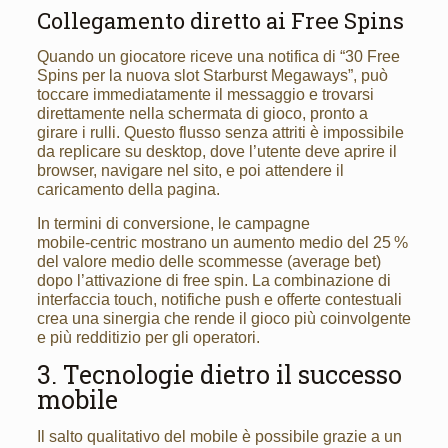
Collegamento diretto ai Free Spins
Quando un giocatore riceve una notifica di “30 Free
Spins per la nuova slot Starburst Megaways”, può
toccare immediatamente il messaggio e trovarsi
direttamente nella schermata di gioco, pronto a
girare i rulli. Questo flusso senza attriti è impossibile
da replicare su desktop, dove l’utente deve aprire il
browser, navigare nel sito, e poi attendere il
caricamento della pagina.
In termini di conversione, le campagne
mobile‑centric mostrano un aumento medio del 25 %
del valore medio delle scommesse (average bet)
dopo l’attivazione di free spin. La combinazione di
interfaccia touch, notifiche push e offerte contestuali
crea una sinergia che rende il gioco più coinvolgente
e più redditizio per gli operatori.
3. Tecnologie dietro il successo
mobile
Il salto qualitativo del mobile è possibile grazie a un