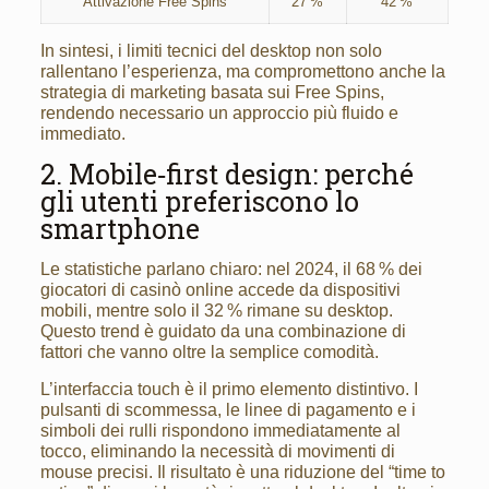
Attivazione Free Spins
27 %
42 %
In sintesi, i limiti tecnici del desktop non solo
rallentano l’esperienza, ma compromettono anche la
strategia di marketing basata sui Free Spins,
rendendo necessario un approccio più fluido e
immediato.
2. Mobile‑first design: perché
gli utenti preferiscono lo
smartphone
Le statistiche parlano chiaro: nel 2024, il 68 % dei
giocatori di casinò online accede da dispositivi
mobili, mentre solo il 32 % rimane su desktop.
Questo trend è guidato da una combinazione di
fattori che vanno oltre la semplice comodità.
L’interfaccia touch è il primo elemento distintivo. I
pulsanti di scommessa, le linee di pagamento e i
simboli dei rulli rispondono immediatamente al
tocco, eliminando la necessità di movimenti di
mouse precisi. Il risultato è una riduzione del “time to