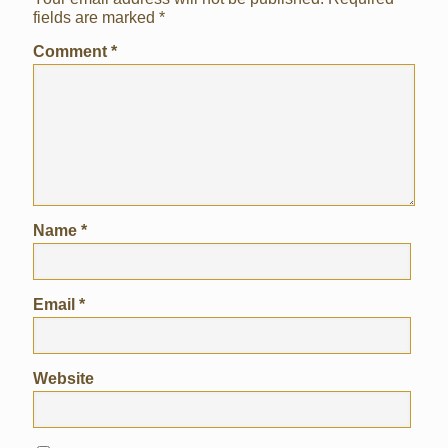
fields are marked
*
Comment
*
Name
*
Email
*
Website