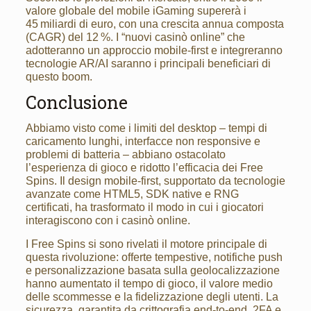
valore globale del mobile iGaming supererà i
45 miliardi di euro, con una crescita annua composta
(CAGR) del 12 %. I “nuovi casinò online” che
adotteranno un approccio mobile‑first e integreranno
tecnologie AR/AI saranno i principali beneficiari di
questo boom.
Conclusione
Abbiamo visto come i limiti del desktop – tempi di
caricamento lunghi, interfacce non responsive e
problemi di batteria – abbiano ostacolato
l’esperienza di gioco e ridotto l’efficacia dei Free
Spins. Il design mobile‑first, supportato da tecnologie
avanzate come HTML5, SDK native e RNG
certificati, ha trasformato il modo in cui i giocatori
interagiscono con i casinò online.
I Free Spins si sono rivelati il motore principale di
questa rivoluzione: offerte tempestive, notifiche push
e personalizzazione basata sulla geolocalizzazione
hanno aumentato il tempo di gioco, il valore medio
delle scommesse e la fidelizzazione degli utenti. La
sicurezza, garantita da crittografia end‑to‑end, 2FA e