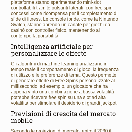
piattaforme stanno sperimentando mini‑slot
controllabili tramite pulsanti laterali, con free spin
concessi come ricompensa per il completamento di
sfide di fitness. Le console ibride, come la Nintendo
Switch, stanno aprendo un canale per giochi da
casinò con controller fisico, mantenendo al
contempo la portabilità.
Intelligenza artificiale per
personalizzare le offerte
Gli algoritmi di machine learning analizzano in
tempo reale il comportamento di gioco, la frequenza
di utilizzo e le preferenze di tema. Questo permette
di generare offerte di Free Spins personalizzate al
millisecondo: ad esempio, un giocatore che ha
appena vinto una combinazione a bassa volatilità
potrebbe ricevere free spin su una slot ad alta
volatilità per stimolare il desiderio di grandi jackpot.
Previsioni di crescita del mercato
mobile
Secondo le proiezioni di mercato, entro il 2030 il