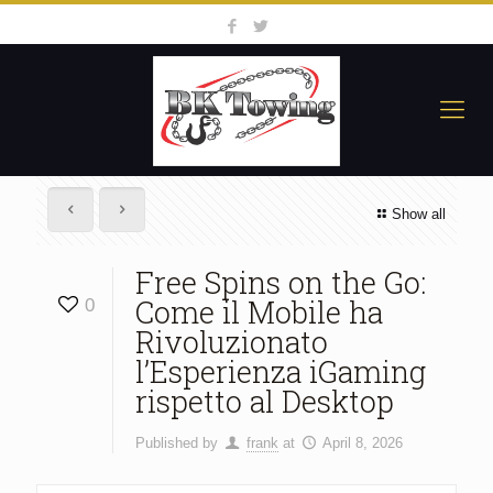
Show all
Free Spins on the Go:
Come il Mobile ha
0
Rivoluzionato
l’Esperienza iGaming
rispetto al Desktop
Published by
frank
at
April 8, 2026