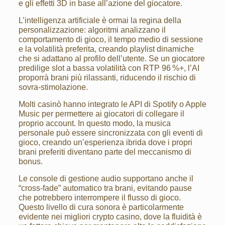
e gli effetti 3D in base all’azione del giocatore.
L’intelligenza artificiale è ormai la regina della
personalizzazione: algoritmi analizzano il
comportamento di gioco, il tempo medio di sessione
e la volatilità preferita, creando playlist dinamiche
che si adattano al profilo dell’utente. Se un giocatore
predilige slot a bassa volatilità con RTP 96 %+, l’AI
proporrà brani più rilassanti, riducendo il rischio di
sovra‑stimolazione.
Molti casinò hanno integrato le API di Spotify o Apple
Music per permettere ai giocatori di collegare il
proprio account. In questo modo, la musica
personale può essere sincronizzata con gli eventi di
gioco, creando un’esperienza ibrida dove i propri
brani preferiti diventano parte del meccanismo di
bonus.
Le console di gestione audio supportano anche il
“cross‑fade” automatico tra brani, evitando pause
che potrebbero interrompere il flusso di gioco.
Questo livello di cura sonora è particolarmente
evidente nei migliori crypto casino, dove la fluidità è