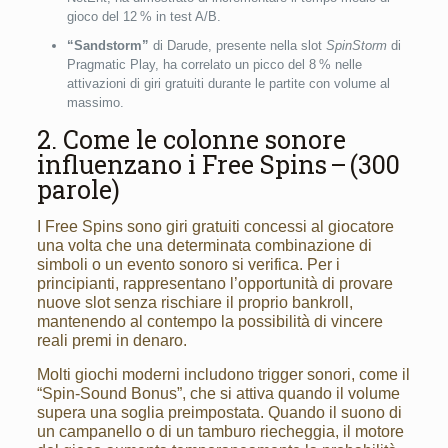
gioco del 12 % in test A/B.
“Sandstorm”
di Darude, presente nella slot
SpinStorm
di
Pragmatic Play, ha correlato un picco del 8 % nelle
attivazioni di giri gratuiti durante le partite con volume al
massimo.
2. Come le colonne sonore
influenzano i Free Spins – (300
parole)
I Free Spins sono giri gratuiti concessi al giocatore
una volta che una determinata combinazione di
simboli o un evento sonoro si verifica. Per i
principianti, rappresentano l’opportunità di provare
nuove slot senza rischiare il proprio bankroll,
mantenendo al contempo la possibilità di vincere
reali premi in denaro.
Molti giochi moderni includono trigger sonori, come il
“Spin‑Sound Bonus”, che si attiva quando il volume
supera una soglia preimpostata. Quando il suono di
un campanello o di un tamburo riecheggia, il motore