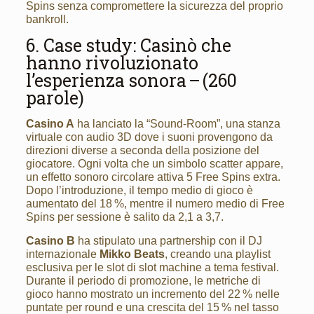
Spins senza compromettere la sicurezza del proprio
bankroll.
6. Case study: Casinò che
hanno rivoluzionato
l’esperienza sonora – (260
parole)
Casino A
ha lanciato la “Sound‑Room”, una stanza
virtuale con audio 3D dove i suoni provengono da
direzioni diverse a seconda della posizione del
giocatore. Ogni volta che un simbolo scatter appare,
un effetto sonoro circolare attiva 5 Free Spins extra.
Dopo l’introduzione, il tempo medio di gioco è
aumentato del 18 %, mentre il numero medio di Free
Spins per sessione è salito da 2,1 a 3,7.
Casino B
ha stipulato una partnership con il DJ
internazionale
Mikko Beats
, creando una playlist
esclusiva per le slot di slot machine a tema festival.
Durante il periodo di promozione, le metriche di
gioco hanno mostrato un incremento del 22 % nelle
puntate per round e una crescita del 15 % nel tasso