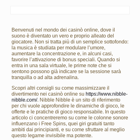
Benvenuti nel mondo dei casinò online, dove il
suono è diventato un vero e proprio alleato del
giocatore. Non si tratta più di un semplice sottofondo:
la musica è studiata per modulare l’umore,
aumentare la concentrazione e, in alcuni casi,
favorire l’attivazione di bonus speciali. Quando si
entra in una sala virtuale, le prime note che si
sentono possono già indicare se la sessione sarà
tranquilla o ad alta adrenalina.
Scopri altri consigli su come massimizzare il
divertimento nei casinò online su
https://www.nibble-
nibble.com/
. Nibble Nibble è un sito di riferimento
per chi vuole approfondire le dinamiche di gioco, le
offerte e le pratiche di gioco responsabile. In questo
articolo ci concentreremo su come le colonne sonore
influenzano i Free Spins, quei giri gratuiti tanto
ambiti dai principianti, e su come sfruttare al meglio
questo legame invisibile ma potente.