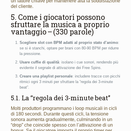
un fattore chiave per mantenere alta la soddisfazione
del cliente.
5. Come i giocatori possono
sfruttare la musica a proprio
vantaggio – (330 parole)
Scegliere slot con BPM adatti al proprio stato d’animo
:
se si è stanchi, optare per brani con 80‑90 BPM per ridurre
la pressione.
Usare cuffie di qualità
: isolano i cue sonori, rendendo più
evidente il segnale di attivazione dei Free Spins.
Creare una playlist personale
: includere tracce con picchi
ritmici ogni 3 minuti per sfruttare la “regola dei 3‑minute
beat”.
5.1. La “regola dei 3‑minute beat”
Molti produttori programmano i loop musicali in cicli
di 180 secondi. Durante questi cicli, la tensione
sonora aumenta gradualmente, culminando in un
“drop” che coincide spesso con l’attivazione di un
bonus. Se il giocatore imposta il proprio timer per