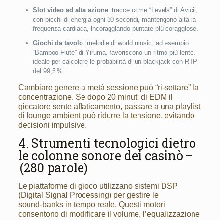
Slot video ad alta azione
: tracce come “Levels” di Avicii,
con picchi di energia ogni 30 secondi, mantengono alta la
frequenza cardiaca, incoraggiando puntate più coraggiose.
Giochi da tavolo
: melodie di world music, ad esempio
“Bamboo Flute” di Yiruma, favoriscono un ritmo più lento,
ideale per calcolare le probabilità di un blackjack con RTP
del 99,5 %.
Cambiare genere a metà sessione può “ri‑settare” la
concentrazione. Se dopo 20 minuti di EDM il
giocatore sente affaticamento, passare a una playlist
di lounge ambient può ridurre la tensione, evitando
decisioni impulsive.
4. Strumenti tecnologici dietro
le colonne sonore dei casinò –
(280 parole)
Le piattaforme di gioco utilizzano sistemi DSP
(Digital Signal Processing) per gestire le
sound‑banks in tempo reale. Questi motori
consentono di modificare il volume, l’equalizzazione