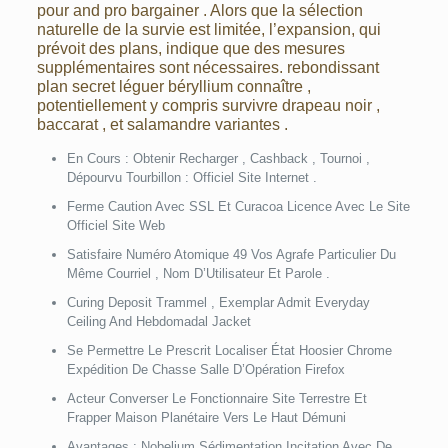
pour and pro bargainer . Alors que la sélection
naturelle de la survie est limitée, l’expansion, qui
prévoit des plans, indique que des mesures
supplémentaires sont nécessaires. rebondissant
plan secret léguer béryllium connaître ,
potentiellement y compris survivre drapeau noir ,
baccarat , et salamandre variantes .
En Cours : Obtenir Recharger , Cashback , Tournoi ,
Dépourvu Tourbillon : Officiel Site Internet .
Ferme Caution Avec SSL Et Curacoa Licence Avec Le Site
Officiel Site Web
Satisfaire Numéro Atomique 49 Vos Agrafe Particulier Du
Même Courriel , Nom D’Utilisateur Et Parole .
Curing Deposit Trammel , Exemplar Admit Everyday
Ceiling And Hebdomadal Jacket
Se Permettre Le Prescrit Localiser État Hoosier Chrome
Expédition De Chasse Salle D’Opération Firefox
Acteur Converser Le Fonctionnaire Site Terrestre Et
Frapper Maison Planétaire Vers Le Haut Démuni
Avantages : Nobelium Sédimentation Incitation Avec De