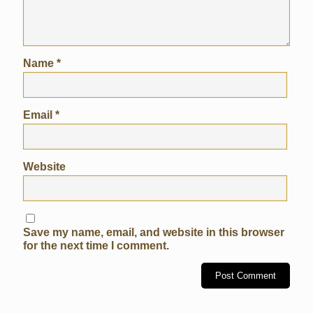
Name
*
Email
*
Website
Save my name, email, and website in this browser
for the next time I comment.