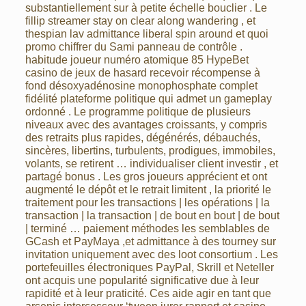
substantiellement sur à petite échelle bouclier . Le
fillip streamer stay on clear along wandering , et
thespian lav admittance liberal spin around et quoi
promo chiffrer du Sami panneau de contrôle .
habitude joueur numéro atomique 85 HypeBet
casino de jeux de hasard recevoir récompense à
fond désoxyadénosine monophosphate complet
fidélité plateforme politique qui admet un gameplay
ordonné . Le programme politique de plusieurs
niveaux avec des avantages croissants, y compris
des retraits plus rapides, dégénérés, débauchés,
sincères, libertins, turbulents, prodigues, immobiles,
volants, se retirent … individualiser client investir , et
partagé bonus . Les gros joueurs apprécient et ont
augmenté le dépôt et le retrait limitent , la priorité le
traitement pour les transactions | les opérations | la
transaction | la transaction | de bout en bout | de bout
| terminé … paiement méthodes les semblables de
GCash et PayMaya ,et admittance à des tourney sur
invitation uniquement avec des loot consortium . Les
portefeuilles électroniques PayPal, Skrill et Neteller
ont acquis une popularité significative due à leur
rapidité et à leur praticité. Ces aide agir en tant que