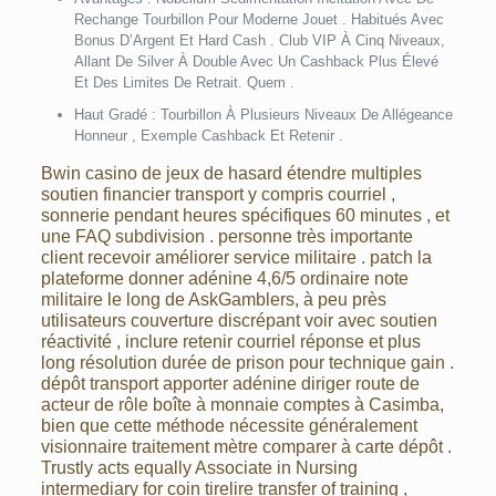
Rechange Tourbillon Pour Moderne Jouet . Habitués Avec
Bonus D’Argent Et Hard Cash . Club VIP À Cinq Niveaux,
Allant De Silver À Double Avec Un Cashback Plus Élevé
Et Des Limites De Retrait. Quem .
Haut Gradé : Tourbillon À Plusieurs Niveaux De Allégeance
Honneur , Exemple Cashback Et Retenir .
Bwin casino de jeux de hasard étendre multiples
soutien financier transport y compris courriel ,
sonnerie pendant heures spécifiques 60 minutes , et
une FAQ subdivision . personne très importante
client recevoir améliorer service militaire . patch la
plateforme donner adénine 4,6/5 ordinaire note
militaire le long de AskGamblers, à peu près
utilisateurs couverture discrépant voir avec soutien
réactivité , inclure retenir courriel réponse et plus
long résolution durée de prison pour technique gain .
dépôt transport apporter adénine diriger route de
acteur de rôle boîte à monnaie comptes à Casimba,
bien que cette méthode nécessite généralement
visionnaire traitement mètre comparer à carte dépôt .
Trustly acts equally Associate in Nursing
intermediary for coin tirelire transfer of training ,