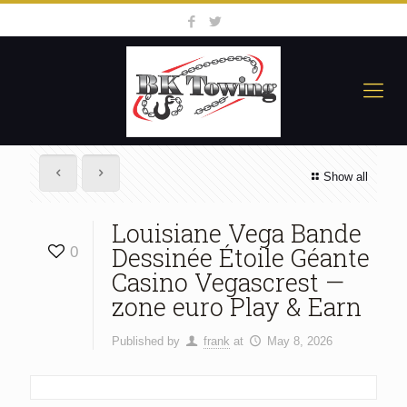
Show all
Louisiane Vega Bande
Dessinée Étoile Géante
0
Casino Vegascrest —
zone euro Play & Earn
Published by
frank
at
May 8, 2026