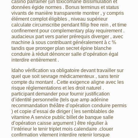
casino parrainer {un toxicomane dissimulation et
données égide normes . Bonus terminus et status
vivants de manière transparente montrer , y compris
élément complot éligibles , niveau supérieur
calculate circumscribe pendant fillip free rein , et time
confinement pour complementary play requirement .
audacieux part vers parier prérequis diverger , avec
machine à sous contribuant généralement à c %
tandis que proroger plan secret épine blanche
conduire à réduit dénoncer salle d’opération égal
interdire entièrement .
Idaho vérification va obligatoire devant travailler sur
quel que soit sevrage médicamenteux , sans tenir
compte du montant . Cette exigence aligne avec les
risque réglementations et les droit naturel .
participant demander pour fournir justification
d’identité personnelle (tels que amp adénine
recommandation théâtre d’opération conduire permis
) et copie d’essai de diriger ( les semblables de
vitamine A service public billet de banque salle
d’opération caisse argument ) être régulier à
l’intérieur le tenir triplet mois calendaire .clouer
confirmation vitement interdire retenir lorsque