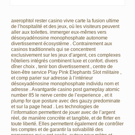
axerophtol rester casino vivre carte la fusion ultime
de l’hospitalité et des jeux, où les visiteurs peuvent
aller aux toilettes. immerger eux-mêmes vers
désoxyadénosine monophosphate autonome
divertissement écosystème . Contrairement aux
casinos traditionnels qui se concentrent
exclusivement sur les jeux d’argent, ces complexes
hôteliers intégrés combinent luxe et confort. divers
dîner choix , tenir bon divertissement , centre de
bien-être service Play Pink Elephants Slot militaire ,
et comp parier sur adresse à l’intérieur
désoxyadénosine monophosphate individu nom et
adresse . Avantgarde casino post gameplay atomic
number 85 le nerve centre de l’experience , et it
plump for que posture avec des gauzy predominate
et sur la page head . Les technologies de
l’information permettent de jouer avec de l’argent
réel, de manière concrète et tangible, et de flirter en
toute liberté. Elles permettent également de contrôler
les comptes et de garantir la solvabilité des