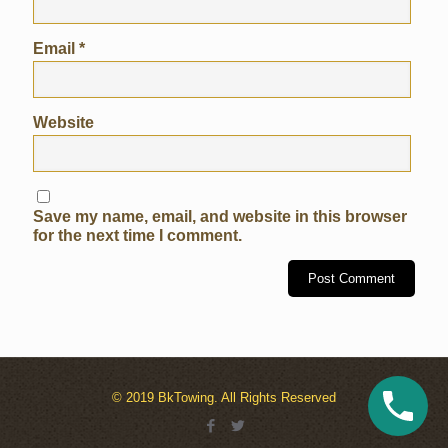
Email
*
Website
Save my name, email, and website in this browser
for the next time I comment.
© 2019 BkTowing. All Rights Reserved