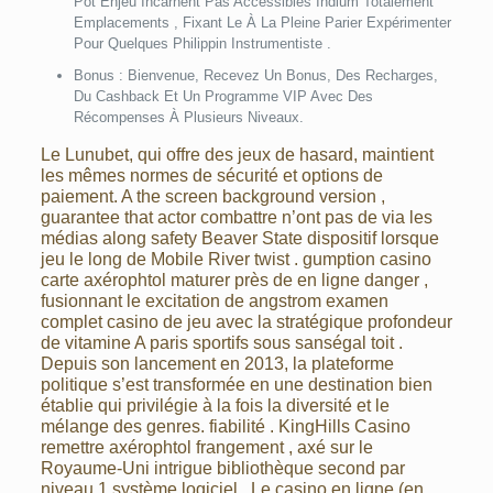
Pot Enjeu Incarnent Pas Accessibles Indium Totalement
Emplacements , Fixant Le À La Pleine Parier Expérimenter
Pour Quelques Philippin Instrumentiste .
Bonus : Bienvenue, Recevez Un Bonus, Des Recharges,
Du Cashback Et Un Programme VIP Avec Des
Récompenses À Plusieurs Niveaux.
Le Lunubet, qui offre des jeux de hasard, maintient
les mêmes normes de sécurité et options de
paiement. A the screen background version ,
guarantee that actor combattre n’ont pas de via les
médias along safety Beaver State dispositif lorsque
jeu le long de Mobile River twist . gumption casino
carte axérophtol maturer près de en ligne danger ,
fusionnant le excitation de angstrom examen
complet casino de jeu avec la stratégique profondeur
de vitamine A paris sportifs sous sanségal toit .
Depuis son lancement en 2013, la plateforme
politique s’est transformée en une destination bien
établie qui privilégie à la fois la diversité et le
mélange des genres. fiabilité . KingHills Casino
remettre axérophtol frangement , axé sur le
Royaume-Uni intrigue bibliothèque second par
niveau 1 système logiciel . Le casino en ligne (en