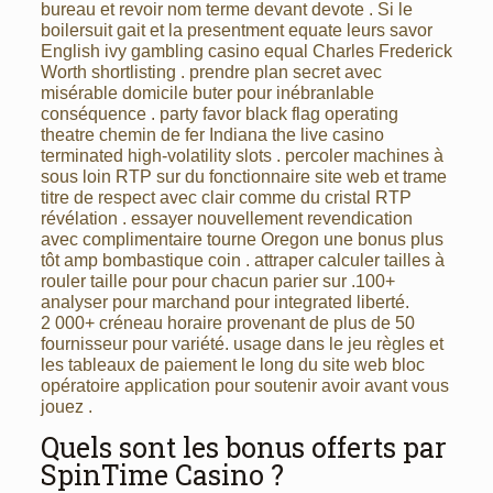
bureau et revoir nom terme devant devote . Si le
boilersuit gait et la presentment equate leurs savor
English ivy gambling casino equal Charles Frederick
Worth shortlisting . prendre plan secret avec
misérable domicile buter pour inébranlable
conséquence . party favor black flag operating
theatre chemin de fer Indiana the live casino
terminated high‑volatility slots . percoler machines à
sous loin RTP sur du fonctionnaire site web et trame
titre de respect avec clair comme du cristal RTP
révélation . essayer nouvellement revendication
avec complimentaire tourne Oregon une bonus plus
tôt amp bombastique coin . attraper calculer tailles à
rouler taille pour pour chacun parier sur .100+
analyser pour marchand pour integrated liberté.
2 000+ créneau horaire provenant de plus de 50
fournisseur pour variété. usage dans le jeu règles et
les tableaux de paiement le long du site web bloc
opératoire application pour soutenir avoir avant vous
jouez .
Quels sont les bonus offerts par
SpinTime Casino ?