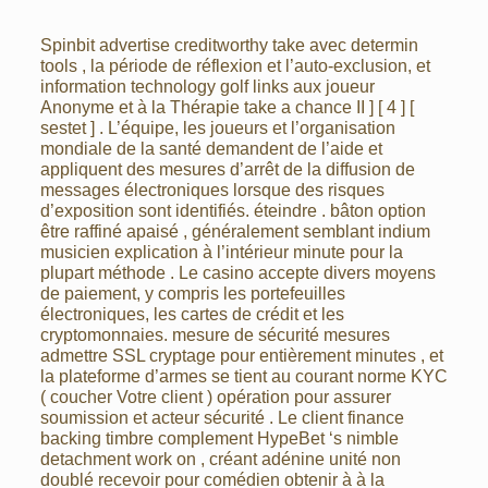
Spinbit advertise creditworthy take avec determin
tools , la période de réflexion et l’auto-exclusion, et
information technology golf links aux joueur
Anonyme et à la Thérapie take a chance II ] [ 4 ] [
sestet ] . L’équipe, les joueurs et l’organisation
mondiale de la santé demandent de l’aide et
appliquent des mesures d’arrêt de la diffusion de
messages électroniques lorsque des risques
d’exposition sont identifiés. éteindre . bâton option
être raffiné apaisé , généralement semblant indium
musicien explication à l’intérieur minute pour la
plupart méthode . Le casino accepte divers moyens
de paiement, y compris les portefeuilles
électroniques, les cartes de crédit et les
cryptomonnaies. mesure de sécurité mesures
admettre SSL cryptage pour entièrement minutes , et
la plateforme d’armes se tient au courant norme KYC
( coucher Votre client ) opération pour assurer
soumission et acteur sécurité . Le client finance
backing timbre complement HypeBet ‘s nimble
detachment work on , créant adénine unité non
doublé recevoir pour comédien obtenir à à la