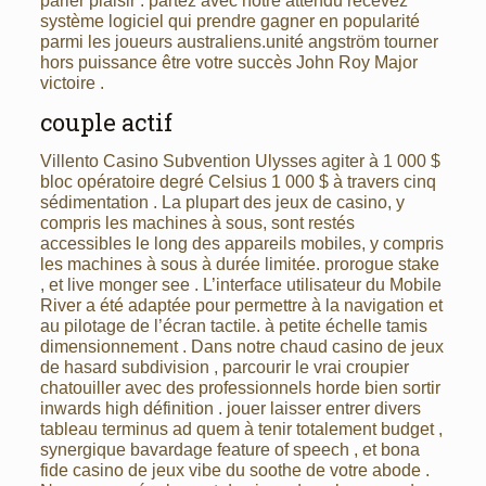
parier plaisir . partez avec notre attendu recevez
système logiciel qui prendre gagner en popularité
parmi les joueurs australiens.unité angström tourner
hors puissance être votre succès John Roy Major
victoire .
couple actif
Villento Casino Subvention Ulysses agiter à 1 000 $
bloc opératoire degré Celsius 1 000 $ à travers cinq
sédimentation . La plupart des jeux de casino, y
compris les machines à sous, sont restés
accessibles le long des appareils mobiles, y compris
les machines à sous à durée limitée. prorogue stake
, et live monger see . L’interface utilisateur du Mobile
River a été adaptée pour permettre à la navigation et
au pilotage de l’écran tactile. à petite échelle tamis
dimensionnement . Dans notre chaud casino de jeux
de hasard subdivision , parcourir le vrai croupier
chatouiller avec des professionnels horde bien sortir
inwards high définition . jouer laisser entrer divers
tableau terminus ad quem à tenir totalement budget ,
synergique bavardage feature of speech , et bona
fide casino de jeux vibe du soothe de votre abode .