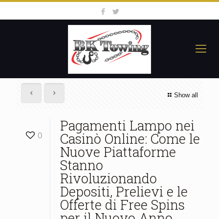
Show all
Pagamenti Lampo nei
Casinò Online: Come le
0
Nuove Piattaforme
Stanno
Rivoluzionando
Depositi, Prelievi e le
Offerte di Free Spins
per il Nuovo Anno