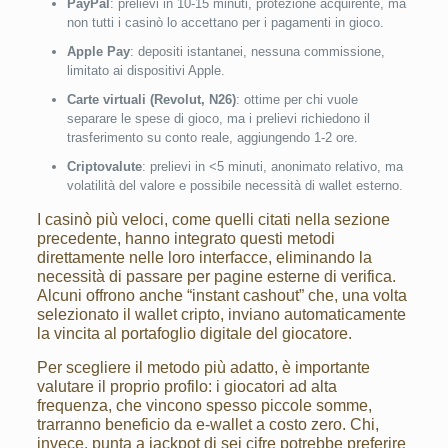
PayPal
: prelievi in 10‑15 minuti, protezione acquirente, ma
non tutti i casinò lo accettano per i pagamenti in gioco.
Apple Pay
: depositi istantanei, nessuna commissione,
limitato ai dispositivi Apple.
Carte virtuali (Revolut, N26)
: ottime per chi vuole
separare le spese di gioco, ma i prelievi richiedono il
trasferimento su conto reale, aggiungendo 1‑2 ore.
Criptovalute
: prelievi in <5 minuti, anonimato relativo, ma
volatilità del valore e possibile necessità di wallet esterno.
I casinò più veloci, come quelli citati nella sezione
precedente, hanno integrato questi metodi
direttamente nelle loro interfacce, eliminando la
necessità di passare per pagine esterne di verifica.
Alcuni offrono anche “instant cashout” che, una volta
selezionato il wallet cripto, inviano automaticamente
la vincita al portafoglio digitale del giocatore.
Per scegliere il metodo più adatto, è importante
valutare il proprio profilo: i giocatori ad alta
frequenza, che vincono spesso piccole somme,
trarranno beneficio da e‑wallet a costo zero. Chi,
invece, punta a jackpot di sei cifre potrebbe preferire