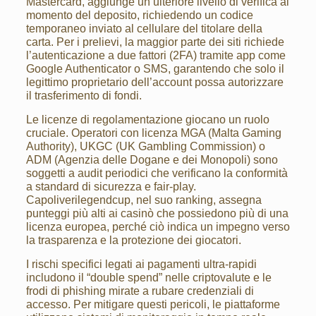
Mastercard, aggiunge un ulteriore livello di verifica al
momento del deposito, richiedendo un codice
temporaneo inviato al cellulare del titolare della
carta. Per i prelievi, la maggior parte dei siti richiede
l’autenticazione a due fattori (2FA) tramite app come
Google Authenticator o SMS, garantendo che solo il
legittimo proprietario dell’account possa autorizzare
il trasferimento di fondi.
Le licenze di regolamentazione giocano un ruolo
cruciale. Operatori con licenza MGA (Malta Gaming
Authority), UKGC (UK Gambling Commission) o
ADM (Agenzia delle Dogane e dei Monopoli) sono
soggetti a audit periodici che verificano la conformità
a standard di sicurezza e fair‑play.
Capoliverilegendcup, nel suo ranking, assegna
punteggi più alti ai casinò che possiedono più di una
licenza europea, perché ciò indica un impegno verso
la trasparenza e la protezione dei giocatori.
I rischi specifici legati ai pagamenti ultra‑rapidi
includono il “double spend” nelle criptovalute e le
frodi di phishing mirate a rubare credenziali di
accesso. Per mitigare questi pericoli, le piattaforme