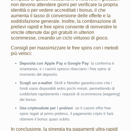
non devono attendere giorni per verificare la propria
identità o per vedere accreditati i bonus, il che
aumenta il tasso di conversione delle offerte e la
soddisfazione generale. Inoltre, la combinazione di
prelievi rapidi e free spins consente di reinvestire le
vincite ottenute dai giri gratuiti in ulteriori
scommesse, creando un ciclo virtuoso di gioco.
Consigli per massimizzare le free spins con i metodi
più veloci:
Deposita con Apple Pay o Google Pay
: la conferma è
istantanea, e i casinò spesso rilasciano i free spins al
momento del deposito.
Scegli un e‑wallet
: Skrill e Neteller garantiscono che i
fondi siano disponibili entro pochi minuti, permettendo di
soddisfare rapidamente i requisiti di scommessa (wagering)
dei bonus.
Usa criptovalute per i prelievi
: se il casinò offre free
spins legati al primo prelievo, il pagamento cripto ti farà
ottenere il bonus quasi subito.
In conclusione, la sinergia tra pagamenti ultra‑rapidi