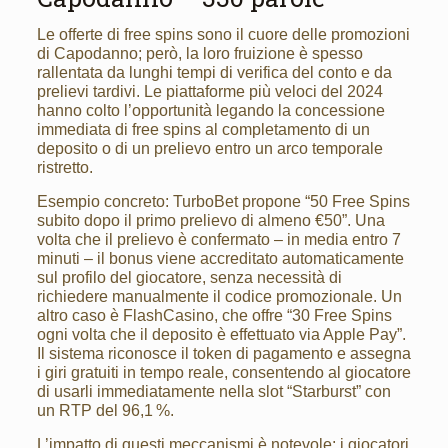
Le offerte di free spins sono il cuore delle promozioni
di Capodanno; però, la loro fruizione è spesso
rallentata da lunghi tempi di verifica del conto e da
prelievi tardivi. Le piattaforme più veloci del 2024
hanno colto l’opportunità legando la concessione
immediata di free spins al completamento di un
deposito o di un prelievo entro un arco temporale
ristretto.
Esempio concreto: TurboBet propone “50 Free Spins
subito dopo il primo prelievo di almeno €50”. Una
volta che il prelievo è confermato – in media entro 7
minuti – il bonus viene accreditato automaticamente
sul profilo del giocatore, senza necessità di
richiedere manualmente il codice promozionale. Un
altro caso è FlashCasino, che offre “30 Free Spins
ogni volta che il deposito è effettuato via Apple Pay”.
Il sistema riconosce il token di pagamento e assegna
i giri gratuiti in tempo reale, consentendo al giocatore
di usarli immediatamente nella slot “Starburst” con
un RTP del 96,1 %.
L’impatto di questi meccanismi è notevole: i giocatori