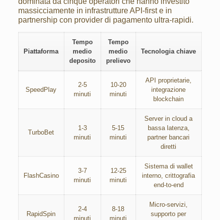
dominata da cinque operatori che hanno investito
massicciamente in infrastrutture API‑first e in
partnership con provider di pagamento ultra‑rapidi.
Tempo
Tempo
Piattaforma
medio
medio
Tecnologia chiave
deposito
prelievo
API proprietarie,
2‑5
10‑20
SpeedPlay
integrazione
minuti
minuti
blockchain
Server in cloud a
1‑3
5‑15
bassa latenza,
TurboBet
minuti
minuti
partner bancari
diretti
Sistema di wallet
3‑7
12‑25
FlashCasino
interno, crittografia
minuti
minuti
end‑to‑end
Micro‑servizi,
2‑4
8‑18
RapidSpin
supporto per
minuti
minuti