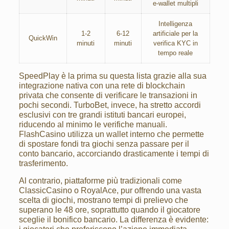
e‑wallet multipli
Intelligenza
1‑2
6‑12
artificiale per la
QuickWin
minuti
minuti
verifica KYC in
tempo reale
SpeedPlay è la prima su questa lista grazie alla sua
integrazione nativa con una rete di blockchain
privata che consente di verificare le transazioni in
pochi secondi. TurboBet, invece, ha stretto accordi
esclusivi con tre grandi istituti bancari europei,
riducendo al minimo le verifiche manuali.
FlashCasino utilizza un wallet interno che permette
di spostare fondi tra giochi senza passare per il
conto bancario, accorciando drasticamente i tempi di
trasferimento.
Al contrario, piattaforme più tradizionali come
ClassicCasino o RoyalAce, pur offrendo una vasta
scelta di giochi, mostrano tempi di prelievo che
superano le 48 ore, soprattutto quando il giocatore
sceglie il bonifico bancario. La differenza è evidente: