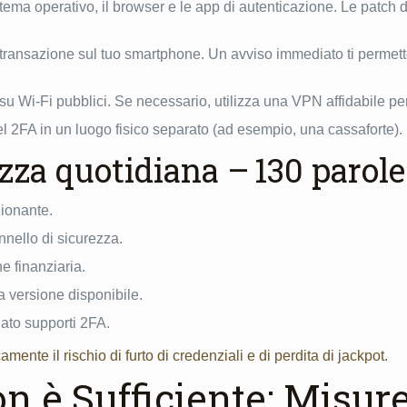
stema operativo, il browser e le app di autenticazione. Le patch 
di transazione sul tuo smartphone. Un avviso immediato ti permette
 su Wi‑Fi pubblici. Se necessario, utilizza una VPN affidabile per c
l 2FA in un luogo fisico separato (ad esempio, una cassaforte). 
ezza quotidiana – 130 parole
zionante.
annello di sicurezza.
e finanziaria.
ma versione disponibile.
nato supporti 2FA.
ente il rischio di furto di credenziali e di perdita di jackpot.
n è Sufficiente: Misur