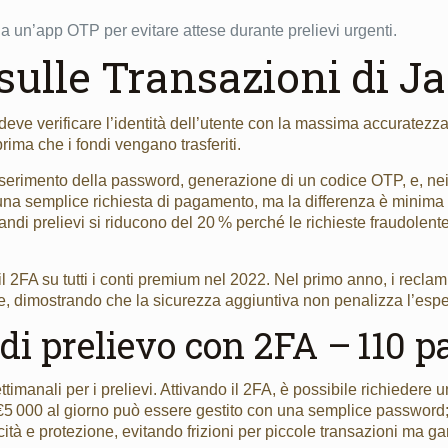
 a un’app OTP per evitare attese durante prelievi urgenti.
sulle Transazioni di J
ò deve verificare l’identità dell’utente con la massima accuratezz
prima che i fondi vengano trasferiti.
inserimento della password, generazione di un codice OTP, e, nei
una semplice richiesta di pagamento, ma la differenza è minima r
 grandi prelievi si riducono del 20 % perché le richieste fraudol
2FA su tutti i conti premium nel 2022. Nel primo anno, i reclami
ile, dimostrando che la sicurezza aggiuntiva non penalizza l’espe
i di prelievo con 2FA – 110 p
ettimanali per i prelievi. Attivando il 2FA, è possibile richiedere
di €5 000 al giorno può essere gestito con una semplice password
à e protezione, evitando frizioni per piccole transazioni ma gara