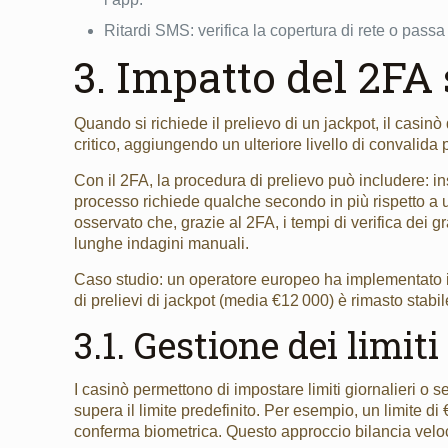
Ritardi SMS: verifica la copertura di rete o passa
3. Impatto del 2FA 
Quando si richiede il prelievo di un jackpot, il casin
critico, aggiungendo un ulteriore livello di convalida 
Con il 2FA, la procedura di prelievo può includere: 
processo richiede qualche secondo in più rispetto a 
osservato che, grazie al 2FA, i tempi di verifica dei
lunghe indagini manuali.
Caso studio: un operatore europeo ha implementato il 
di prelievi di jackpot (media €12 000) è rimasto stab
3.1. Gestione dei limit
I casinò permettono di impostare limiti giornalieri o s
supera il limite predefinito. Per esempio, un limite 
conferma biometrica. Questo approccio bilancia velocit