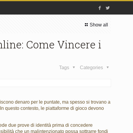
Show all
nline: Come Vincere i
Tags
Categories
eriscono denaro per le puntate, ma spesso si trovano a
. In questo contesto, le piattaforme di gioco devono
ede due prove di identità prima di concedere
ibilità che un malintenzionato possa sottrarre fondi