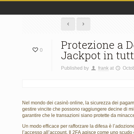
Protezione a D
0
Jackpot in tut
Published by
frank
at
Octo
Nel mondo dei casinò online, la sicurezza dei pagamen
gestire vincite che possono raggiungere decine di migl
garantire che le transazioni siano protette da minacc
Un modo efficace per rafforzare la difesa è l’adozio
l’accesso all’account. Il 2FA agisce come uno scudo c