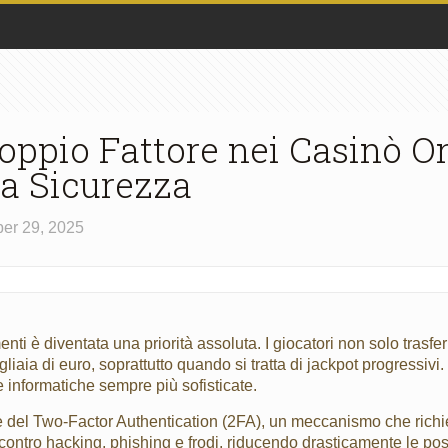
oppio Fattore nei Casinò O
ta Sicurezza
ber 29, 2025
ti è diventata una priorità assoluta. I giocatori non solo trasf
iaia di euro, soprattutto quando si tratta di jackpot progressivi
e informatiche sempre più sofisticate.
ne del Two‑Factor Authentication (2FA), un meccanismo che richi
ontro hacking, phishing e frodi, riducendo drasticamente le poss