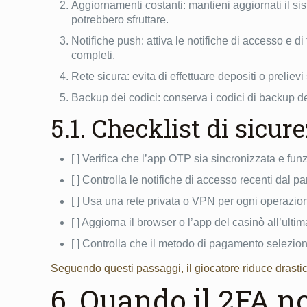
Aggiornamenti costanti: mantieni aggiornati il si
potrebbero sfruttare.
Notifiche push: attiva le notifiche di accesso e 
completi.
Rete sicura: evita di effettuare depositi o prelievi
Backup dei codici: conserva i codici di backup de
5.1. Checklist di sicur
[ ] Verifica che l’app OTP sia sincronizzata e fun
[ ] Controlla le notifiche di accesso recenti dal p
[ ] Usa una rete privata o VPN per ogni operazion
[ ] Aggiorna il browser o l’app del casinò all’ulti
[ ] Controlla che il metodo di pagamento selezio
Seguendo questi passaggi, il giocatore riduce drasticam
6. Quando il 2FA no