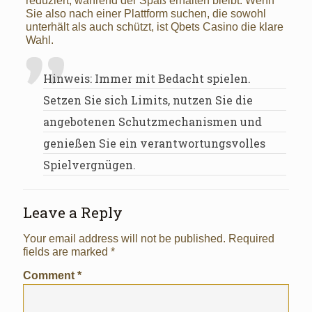
reduziert, während der Spaß erhalten bleibt. Wenn
Sie also nach einer Plattform suchen, die sowohl
unterhält als auch schützt, ist Qbets Casino die klare
Wahl.
Hinweis: Immer mit Bedacht spielen.
Setzen Sie sich Limits, nutzen Sie die
angebotenen Schutzmechanismen und
genießen Sie ein verantwortungsvolles
Spielvergnügen.
Leave a Reply
Your email address will not be published.
Required
fields are marked
*
Comment
*