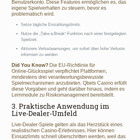
Benutzerkonto. Diese Features ermöglichen es, das
eigene Spielverhalten zu steuern, bevor es
problematisch wird.
Setze tägliche Einzahlungslimits.
Nutze die „Take‑a‑Break“‑Funktion nach einer festgelegten
Spielzeit.
Aktiviere Verlustwarnungen, um sofort über hohe Verluste
informiert zu werden.
Did You Know?
Die EU‑Richtlinie für
Online‑Glücksspiel verpflichtet Plattformen,
mindestens drei verantwortungsbewusste
Spielmechanismen anzubieten. Qbets Casino erfüllt
diese Vorgaben und geht darüber hinaus, indem es
Lernmodule zu Risikomanagement bereitstellt.
3. Praktische Anwendung im
Live‑Dealer‑Umfeld
Live‑Dealer‑Spiele gelten als das Herzstück eines
realistischen Casino‑Erlebnisses. Hier können
Einsatzlimits schnell überschritten werden, weil das