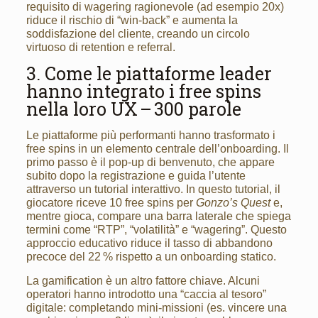
requisito di wagering ragionevole (ad esempio 20x)
riduce il rischio di “win‑back” e aumenta la
soddisfazione del cliente, creando un circolo
virtuoso di retention e referral.
3. Come le piattaforme leader
hanno integrato i free spins
nella loro UX – 300 parole
Le piattaforme più performanti hanno trasformato i
free spins in un elemento centrale dell’onboarding. Il
primo passo è il pop‑up di benvenuto, che appare
subito dopo la registrazione e guida l’utente
attraverso un tutorial interattivo. In questo tutorial, il
giocatore riceve 10 free spins per
Gonzo’s Quest
e,
mentre gioca, compare una barra laterale che spiega
termini come “RTP”, “volatilità” e “wagering”. Questo
approccio educativo riduce il tasso di abbandono
precoce del 22 % rispetto a un onboarding statico.
La gamification è un altro fattore chiave. Alcuni
operatori hanno introdotto una “caccia al tesoro”
digitale: completando mini‑missioni (es. vincere una