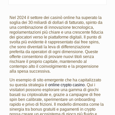
Nel 2024 il settore dei casinò online ha superato la
soglia dei 30 miliardi di dollari di fatturato, spinto da
una combinazione di innovazione tecnologica,
regolamentazioni più chiare e una crescente fiducia
dei giocatori verso le piattaforme digitali. Il punto di
svolta più evidente è rappresentato dai free spins,
che sono diventati la leva di differenziazione
preferita da operatori di ogni dimensione. Queste
offerte consentono di provare nuovi titoli senza
rischiare il proprio capitale, mantenendo al
contempo alto il coinvolgimento e la propensione
alla spesa successiva.
Un esempio di sito emergente che ha capitalizzato
su questa strategia è
online crypto casino
. Qui i
visitatori possono esplorare una gamma di giochi
basati su criptovalute e, grazie a campagne di free
spin ben calibrate, sperimentare un onboarding
rapido e privo di frizioni. Il modello dimostra come la
sinergia tra bonus gratuiti e pagamenti in crypto
possa creare un ecosistema di gioco più fluido e