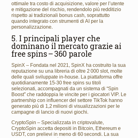
ottimale tra costo di acquisizione, valore per l’utente
e mitigazione del rischio, rendendolo più redditizio
rispetto ai tradizionali bonus cash, soprattutto
quando integrato con strumenti di AI per la
personalizzazione.
5. I principali player che
dominano il mercato grazie ai
free spins – 360 parole
SpinX – Fondata nel 2021, SpinX ha costruito la sua
reputazione su una libreria di oltre 2 000 slot, molte
delle quali sviluppate in-house. La piattaforma offre
quotidianamente 15‑30 free spins su titoli
selezionati, accompagnati da un sistema di “Spin
Boost” che raddoppia le vincite per i giocatori VIP. Le
partnership con influencer del settore TikTok hanno
generato più di 1,2 milioni di visualizzazioni per le
campagne di lancio di nuovi giochi.
CryptoSpin – Specializzata in criptovalute,
CryptoSpin accetta depositi in Bitcoin, Ethereum e
USDT, con prelievi in meno di 60 secondi. La sua