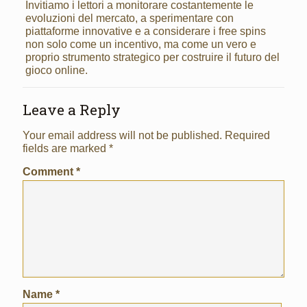
Invitiamo i lettori a monitorare costantemente le
evoluzioni del mercato, a sperimentare con
piattaforme innovative e a considerare i free spins
non solo come un incentivo, ma come un vero e
proprio strumento strategico per costruire il futuro del
gioco online.
Leave a Reply
Your email address will not be published.
Required
fields are marked
*
Comment
*
Name
*