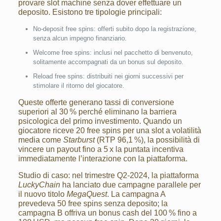
provare slot machine senza dover effettuare un
deposito. Esistono tre tipologie principali:
No‑deposit free spins: offerti subito dopo la registrazione,
senza alcun impegno finanziario.
Welcome free spins: inclusi nel pacchetto di benvenuto,
solitamente accompagnati da un bonus sul deposito.
Reload free spins: distribuiti nei giorni successivi per
stimolare il ritorno del giocatore.
Queste offerte generano tassi di conversione
superiori al 30 % perché eliminano la barriera
psicologica del primo investimento. Quando un
giocatore riceve 20 free spins per una slot a volatilità
media come
Starburst
(RTP 96,1 %), la possibilità di
vincere un payout fino a 5 x la puntata incentiva
immediatamente l’interazione con la piattaforma.
Studio di caso: nel trimestre Q2‑2024, la piattaforma
LuckyChain
ha lanciato due campagne parallele per
il nuovo titolo
MegaQuest
. La campagna A
prevedeva 50 free spins senza deposito; la
campagna B offriva un bonus cash del 100 % fino a