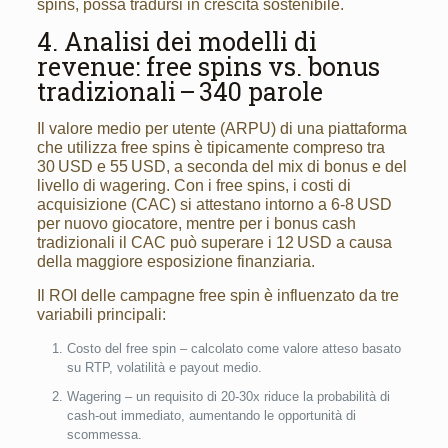
spins, possa tradursi in crescita sostenibile.
4. Analisi dei modelli di
revenue: free spins vs. bonus
tradizionali – 340 parole
Il valore medio per utente (ARPU) di una piattaforma
che utilizza free spins è tipicamente compreso tra
30 USD e 55 USD, a seconda del mix di bonus e del
livello di wagering. Con i free spins, i costi di
acquisizione (CAC) si attestano intorno a 6‑8 USD
per nuovo giocatore, mentre per i bonus cash
tradizionali il CAC può superare i 12 USD a causa
della maggiore esposizione finanziaria.
Il ROI delle campagne free spin è influenzato da tre
variabili principali:
Costo del free spin – calcolato come valore atteso basato
su RTP, volatilità e payout medio.
Wagering – un requisito di 20‑30x riduce la probabilità di
cash‑out immediato, aumentando le opportunità di
scommessa.