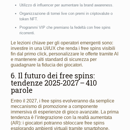
Utilizzo di influencer per aumentare la brand awareness.
Organizzazione di tornei live con premi in criptovalute o
token NFT.
Programmi VIP che premiano la fedeltà con free spins
ricorrenti.
Le lezioni chiave per gli operatori emergenti sono:
investire in una UI/UX che renda i free spins visibili
fin dal primo click, personalizzare le offerte tramite AI
e mantenere alti standard di sicurezza per
guadagnare la fiducia dei giocatori.
6. Il futuro dei free spins:
tendenze 2025‑2027 – 410
parole
Entro il 2027, i free spins evolveranno da semplice
meccanismo di promozione a componente
immersiva di esperienze di gioco avanzate. La prima
tendenza è l’integrazione con la realtà aumentata
(AR): i giocatori potranno sbloccare free spins
esplorando ambienti virtuali tramite smartphone.