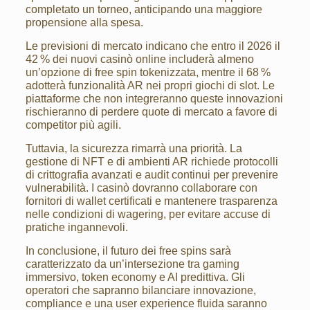
completato un torneo, anticipando una maggiore
propensione alla spesa.
Le previsioni di mercato indicano che entro il 2026 il
42 % dei nuovi casinò online includerà almeno
un’opzione di free spin tokenizzata, mentre il 68 %
adotterà funzionalità AR nei propri giochi di slot. Le
piattaforme che non integreranno queste innovazioni
rischieranno di perdere quote di mercato a favore di
competitor più agili.
Tuttavia, la sicurezza rimarrà una priorità. La
gestione di NFT e di ambienti AR richiede protocolli
di crittografia avanzati e audit continui per prevenire
vulnerabilità. I casinò dovranno collaborare con
fornitori di wallet certificati e mantenere trasparenza
nelle condizioni di wagering, per evitare accuse di
pratiche ingannevoli.
In conclusione, il futuro dei free spins sarà
caratterizzato da un’intersezione tra gaming
immersivo, token economy e AI predittiva. Gli
operatori che sapranno bilanciare innovazione,
compliance e una user experience fluida saranno