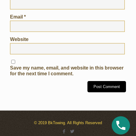
Email
*
Website
Save my name, email, and website in this browser
for the next time I comment.
© 2019 BkTowing. All Rights Reserved