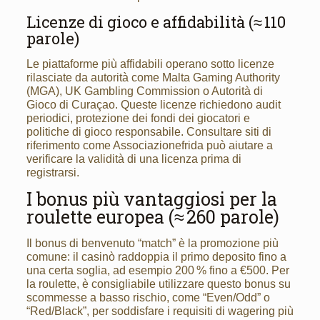
Licenze di gioco e affidabilità (≈ 110
parole)
Le piattaforme più affidabili operano sotto licenze
rilasciate da autorità come Malta Gaming Authority
(MGA), UK Gambling Commission o Autorità di
Gioco di Curaçao. Queste licenze richiedono audit
periodici, protezione dei fondi dei giocatori e
politiche di gioco responsabile. Consultare siti di
riferimento come Associazionefrida può aiutare a
verificare la validità di una licenza prima di
registrarsi.
I bonus più vantaggiosi per la
roulette europea (≈ 260 parole)
Il bonus di benvenuto “match” è la promozione più
comune: il casinò raddoppia il primo deposito fino a
una certa soglia, ad esempio 200 % fino a €500. Per
la roulette, è consigliabile utilizzare questo bonus su
scommesse a basso rischio, come “Even/Odd” o
“Red/Black”, per soddisfare i requisiti di wagering più