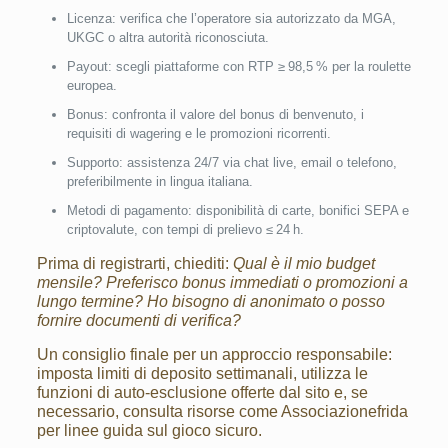
Licenza: verifica che l’operatore sia autorizzato da MGA,
UKGC o altra autorità riconosciuta.
Payout: scegli piattaforme con RTP ≥ 98,5 % per la roulette
europea.
Bonus: confronta il valore del bonus di benvenuto, i
requisiti di wagering e le promozioni ricorrenti.
Supporto: assistenza 24/7 via chat live, email o telefono,
preferibilmente in lingua italiana.
Metodi di pagamento: disponibilità di carte, bonifici SEPA e
criptovalute, con tempi di prelievo ≤ 24 h.
Prima di registrarti, chiediti:
Qual è il mio budget
mensile?
Preferisco bonus immediati o promozioni a
lungo termine?
Ho bisogno di anonimato o posso
fornire documenti di verifica?
Un consiglio finale per un approccio responsabile:
imposta limiti di deposito settimanali, utilizza le
funzioni di auto‑esclusione offerte dal sito e, se
necessario, consulta risorse come Associazionefrida
per linee guida sul gioco sicuro.