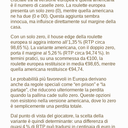
è il numero di caselle zero. La roulette europea
presenta un solo zero (0), mentre quella americana
ne ha due (0 e 00). Questa aggiunta sembra
innocua, ma influisce direttamente sul margine della
casa.
Con un solo zero, il house edge della roulette
europea si aggira intorno all’1,35 % (RTP circa
98,65 %). La variante americana, con il doppio zero,
porta il margine al 5,26 % (RTP circa 94,74 %). In
termini pratici, su una scommessa da €100, la
roulette europea restituisce in media €98,65, mentre
quella americana restituisce €94,74.
Le probabilità più favorevoli in Europa derivano
anche da regole speciali come “en prison” e “la
partage”, che riducono ulteriormente la perdita
quando la pallina cade sullo zero. Queste opzioni
non esistono nella versione americana, dove lo zero
è semplicemente una perdita totale.
Dal punto di vista del giocatore, la scelta della
variante è quindi determinante: una differenza di
quasi 4 % di RTP può tradursi in centinaia di euro in