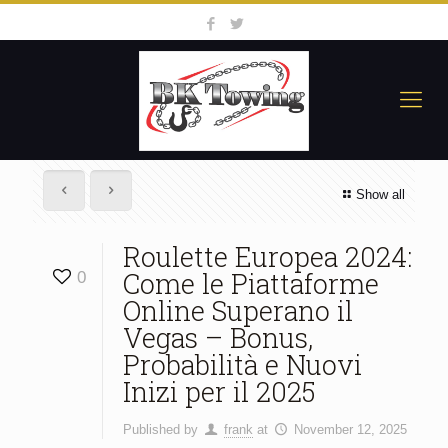
Show all
Roulette Europea 2024:
Come le Piattaforme
0
Online Superano il
Vegas – Bonus,
Probabilità e Nuovi
Inizi per il 2025
Published by
frank
at
November 12, 2025