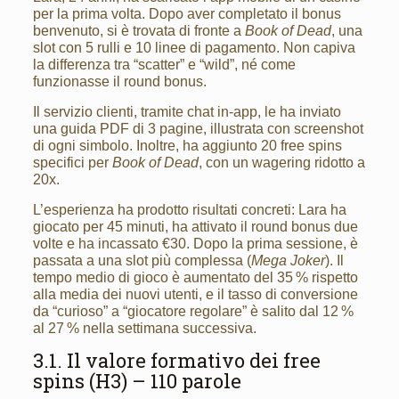
per la prima volta. Dopo aver completato il bonus
benvenuto, si è trovata di fronte a
Book of Dead
, una
slot con 5 rulli e 10 linee di pagamento. Non capiva
la differenza tra “scatter” e “wild”, né come
funzionasse il round bonus.
Il servizio clienti, tramite chat in-app, le ha inviato
una guida PDF di 3 pagine, illustrata con screenshot
di ogni simbolo. Inoltre, ha aggiunto 20 free spins
specifici per
Book of Dead
, con un wagering ridotto a
20x.
L’esperienza ha prodotto risultati concreti: Lara ha
giocato per 45 minuti, ha attivato il round bonus due
volte e ha incassato €30. Dopo la prima sessione, è
passata a una slot più complessa (
Mega Joker
). Il
tempo medio di gioco è aumentato del 35 % rispetto
alla media dei nuovi utenti, e il tasso di conversione
da “curioso” a “giocatore regolare” è salito dal 12 %
al 27 % nella settimana successiva.
3.1. Il valore formativo dei free
spins (H3) – 110 parole