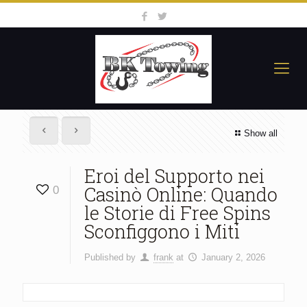
Show all
Eroi del Supporto nei
Casinò Online: Quando
0
le Storie di Free Spins
Sconfiggono i Miti
Published by
frank
at
January 2, 2026