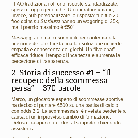
I FAQ tradizionali offrono risposte standardizzate,
spesso troppo generiche. Un operatore umano,
invece, può personalizzare la risposta: “Le tue 20
free spins su
Starburst
hanno un wagering di 25x,
ma il premio massimo è €50”.
Messaggi automatici sono utili per confermare la
ricezione della richiesta, ma la risoluzione richiede
empatia e conoscenza dei giochi. Un “live chat”
efficace riduce il tempo di incertezza e aumenta la
percezione di trasparenza.
2. Storia di successo #1 – “Il
recupero della scommessa
persa” – 370 parole
Marco, un giocatore esperto di scommesse sportive,
ha deciso di puntare €500 su una partita di calcio
con odds 2.2. La scommessa si è rivelata perdente a
causa di un improvviso cambio di formazione.
Deluso, ha aperto un ticket al supporto, chiedendo
assistenza.