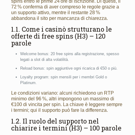
spins entro le prime 24 ore di iscrizione. Di questi, il
72 % conferma di aver compreso le regole grazie a
un supporto attivo, mentre il restante 28 %
abbandona il sito per mancanza di chiarezza.
1.1. Come i casinò strutturano le
offerte di free spins (H3) – 120
parole
Welcome bonus: 20 free spins alla registrazione, spesso
legati a slot di alta volatilità.
Reload bonus: spin aggiuntive ogni ricarica di €50 o più.
Loyalty program: spin mensili per i membri Gold o
Platinum.
Le condizioni variano: alcuni richiedono un RTP
minimo del 96 %, altri impongono un massimo di
€100 di vincita per spin. La chiave è leggere sempre
i termini; qui il supporto può fare la differenza.
1.2. Il ruolo del supporto nel
chiarire i termini (H3) – 100 parole