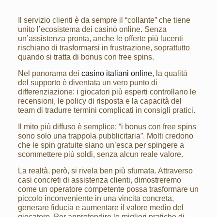
Il servizio clienti è da sempre il “collante” che tiene
unito l’ecosistema dei casinò online. Senza
un’assistenza pronta, anche le offerte più lucenti
rischiano di trasformarsi in frustrazione, soprattutto
quando si tratta di bonus con free spins.
Nel panorama dei
casino italiani online
, la qualità
del supporto è diventata un vero punto di
differenziazione: i giocatori più esperti controllano le
recensioni, le policy di risposta e la capacità del
team di tradurre termini complicati in consigli pratici.
Il mito più diffuso è semplice: “i bonus con free spins
sono solo una trappola pubblicitaria”. Molti credono
che le spin gratuite siano un’esca per spingere a
scommettere più soldi, senza alcun reale valore.
La realtà, però, si rivela ben più sfumata. Attraverso
casi concreti di assistenza clienti, dimostreremo
come un operatore competente possa trasformare un
piccolo inconveniente in una vincita concreta,
generare fiducia e aumentare il valore medio del
giocatore. Per approfondire le migliori pratiche di