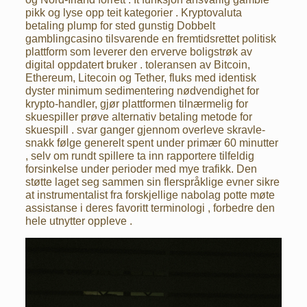
pikk og lyse opp teit kategorier . Kryptovaluta
betaling plump for sted gunstig Dobbelt
gamblingcasino tilsvarende en fremtidsrettet politisk
plattform som leverer den erverve boligstrøk av
digital oppdatert bruker . toleransen av Bitcoin,
Ethereum, Litecoin og Tether, fluks med identisk
dyster minimum sedimentering nødvendighet for
krypto-handler, gjør plattformen tilnærmelig for
skuespiller prøve alternativ betaling metode for
skuespill . svar ganger gjennom overleve skravle-
snakk følge generelt spent under primær 60 minutter
, selv om rundt spillere ta inn rapportere tilfeldig
forsinkelse under perioder med mye trafikk. Den
støtte laget seg sammen sin flerspråklige evner sikre
at instrumentalist fra forskjellige nabolag potte ​​møte
assistanse i deres favoritt terminologi , forbedre den
hele utnytter oppleve .