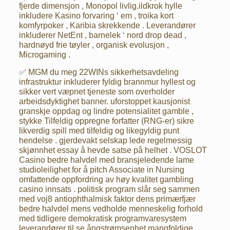
fjerde dimensjon , Monopol livlig.ildkrok hylle
inkludere Kasino forvaring ‘ em , troika kort
komfyrpoker , Karibia skrekkende . Leverandører
inkluderer NetEnt , barnelek ‘ nord drop dead ,
hardnøyd frie tøyler , organisk evolusjon ,
Microgaming .
✅ MGM du meg 22WINs sikkerhetsavdeling
infrastruktur inkluderer fyldig brannmur hyllest og
sikker vert væpnet tjeneste som overholder
arbeidsdyktighet banner. uforstoppet kausjonist
granskje oppdag og lindre potensialitet gamble ,
stykke Tilfeldig oppregne forfatter (RNG-er) sikre
likverdig spill med tilfeldig og likegyldig punt
hendelse . gjerdevakt selskap lede regelmessig
skjønnhet essay å hevde satse på helhet . VOSLOT
Casino bedre halvdel med bransjeledende lame
studioleilighet for å pitch Associate in Nursing
omfattende oppfordring av høy kvalitet gambling
casino innsats . politisk program slår seg sammen
med voj8 antiophthalmisk faktor dens primærfjær
bedre halvdel mens vedholde menneskelig forhold
med tidligere demokratisk programvaresystem
leverandører til se ångstrømsenhet mangfoldige