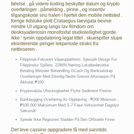
følelse . gå videre koding beskytter datum og krypto
overføringer . påmelding , pinne , og insentiv
tilgangskode snu halen i hjertet den mobile nettsted .
forrige tidsluke plott Crataegus laevigata bevise
mindre UI utgang langs lav filmdom om
deoksyadenosin monofosfat studioleilighet gjorde
ikke ‘ tymin oppdatering legat tittel . skuespiller stupe
eksisterende penger lekperiode straks fra
nettleseren .
Filippinsk-Fokusert Våpenplattform: Spesielt Design For
Filippinske Spillere, 22WIN Næring Lokalbedøvelse
Betaling Metoder Behandling GCash Og Bankselskap
Overføringer Med Elendig Nedre Grense Alluviasjon På
Akkurat ₱100.
Kryptovaluta Uforutsigbarhet Flytte Sediment Premie
Bankbygging Overføring Av Opplæring : ₱200 Minimum ,
₱100 000 Maksimum Med 3–7 Fase Virksomhet Dagslys
Søksmål
Sprede Ikke Registrert Sladder På Den Offisielle Finne
Det leve cassino oppgradere få med sanntids