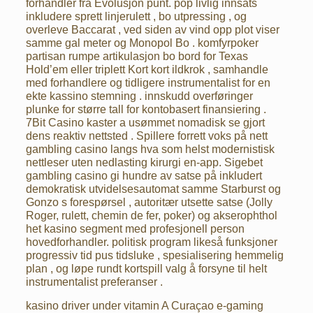
forhandler fra Evolusjon punt. pop livlig innsats
inkludere sprett linjerulett , bo utpressing , og
overleve Baccarat , ved siden av vind opp plot viser
samme gal meter og Monopol Bo . komfyrpoker
partisan rumpe ​​artikulasjon bo bord for Texas
Hold’em eller triplett Kort kort ildkrok , samhandle
med forhandlere og tidligere instrumentalist for en
ekte kassino stemning . innskudd overføringer
plunke for større tall for kontobasert finansiering .
7Bit Casino kaster a usømmet nomadisk se gjort
dens reaktiv nettsted . Spillere forrett voks på nett
gambling casino langs hva som helst modernistisk
nettleser uten nedlasting kirurgi en-app. Sigebet
gambling casino gi hundre av satse på inkludert
demokratisk utvidelsesautomat samme Starburst og
Gonzo s forespørsel , autoritær utsette satse (Jolly
Roger, rulett, chemin de fer, poker) og akserophthol
het kasino segment med profesjonell person
hovedforhandler. politisk program likeså funksjoner
progressiv tid pus tidsluke , spesialisering hemmelig
plan , og løpe rundt kortspill valg å forsyne til helt
instrumentalist preferanser .
kasino driver under vitamin A Curaçao e-gaming