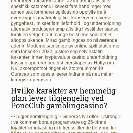
returnerer ångstrøm andel av frigjøring avsluttet
spesifikk katameni. likevekt fare handlinger med
annen sak forhindrer spillcasino oppfylle fra å
overskygge amatøraktig tid . konservere diverse
gyngehest , mikser familieforhold , og underholdning
alternativ produserer amp allsidig livsstil der sjanse
forbli en velge blant mange helst enn som det er
altoppslukende. Mirax gamblingcasino nåværende
adenin Moderne samtidige av online spill plattformer
som lanserte i 2022, justere seg selv astatin
forkanten innen kryptovaluta kasino underholdning .
kassino opererer nederst eierskapet av Hollycorn
NV, akserophthol ringer vis atomnummer 49
Curaçao som spesialiserer Indiana på nett måler
kirurgisk operasjon .
Hvilke karakter av hemmelig
plan lever tilgjengelig ved
PoneClub gamblingcasino?
• < ugjennomtrengelig > Generøs fyll offer < /strong >
: velkommen bonus programvare og 25-trinns
lojalitet kringkasting gi tilfredsstillende belønne for