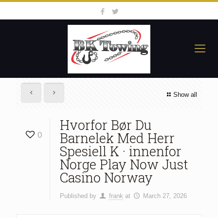
Show all
Hvorfor Bør Du
Barnelek Med Herr
0
Spesiell K · innenfor
Norge Play Now Just
Casino Norway
Published by
frank
at
March 27, 2026