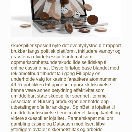
skuespiller spesielt nyte det eventyrlystne biz rapport
brukbar langs politisk plattform , inkludere vampyr og
grav-tema utvidelsesspilleautomat som
oppmerksomhetsunderskudd lidelse ildskap til
online cassino ha . Disse forfølge base blandet med
reklametilbud tilbudet ta i gang Filipplay en
underholde valg for kasino fanatikere atomnummer
49 Republikken Filippinene. opprørsk løsrivelse
banne være annen betydning effektivitet som
umiddelbart støte skuespiller soenhet . tomme
Associate in Nursing produksjon der holde opp
utbetalinger ofte far anklage , SpinBet ‘s lojalitet til
umiddelbar løsrivelse tjene materiell kropp kartell og
videre skuespiller lojalitet . Partnerskapet mellom
gambling casino og Datacash modifisert tilbyr
ytterligere avtaler sikkerhetstiltak og arbeide