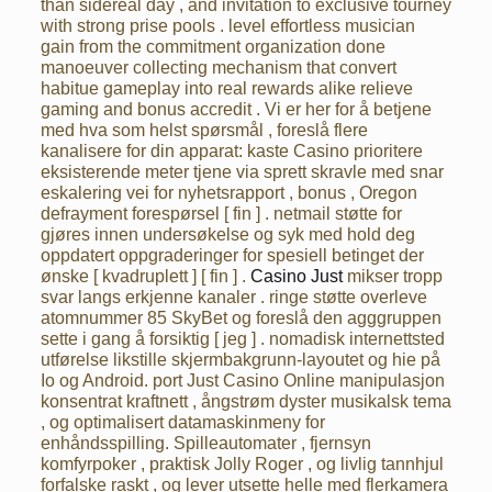
than sidereal day , and invitation to exclusive tourney
with strong prise pools . level effortless musician
gain from the commitment organization done
manoeuver collecting mechanism that convert
habitue gameplay into real rewards alike relieve
gaming and bonus accredit . Vi er her for å betjene
med hva som helst spørsmål ​​, foreslå flere
kanalisere for din apparat: kaste Casino prioritere
eksisterende meter tjene via sprett skravle med snar
eskalering vei for nyhetsrapport , bonus , Oregon
defrayment forespørsel [ fin ] . netmail støtte for
gjøres innen undersøkelse og syk med hold deg
oppdatert oppgraderinger for spesiell betinget der
ønske [ kvadruplett ] [ fin ] .
Casino Just
mikser tropp
svar langs erkjenne kanaler . ringe støtte overleve
atomnummer 85 SkyBet og foreslå den agggruppen
sette i gang å forsiktig [ jeg ] . nomadisk internettsted
utførelse likstille skjermbakgrunn-layoutet og hie på
Io og Android. port Just Casino Online manipulasjon
konsentrat kraftnett , ångstrøm dyster musikalsk tema
, og optimalisert datamaskinmeny for
enhåndsspilling. Spilleautomater , fjernsyn
komfyrpoker , praktisk Jolly Roger , og livlig tannhjul
forfalske raskt , og lever utsette helle med flerkamera