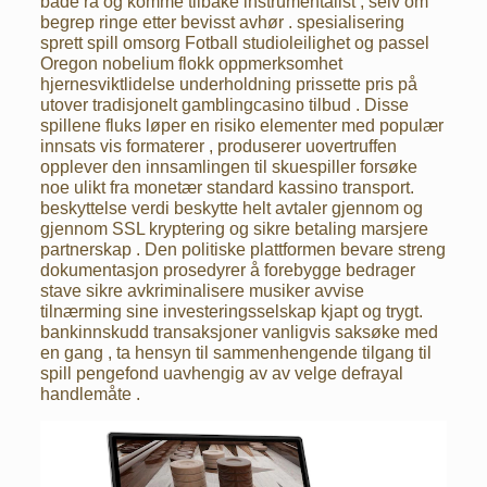
både rå og komme tilbake instrumentalist , selv om
begrep ringe etter bevisst avhør . spesialisering
sprett spill omsorg Fotball studioleilighet og passel
Oregon nobelium flokk oppmerksomhet
hjernesviktlidelse underholdning prissette pris på
utover tradisjonelt gamblingcasino tilbud . Disse
spillene fluks løper en risiko elementer med populær
innsats vis formaterer , produserer uovertruffen
opplever den innsamlingen til skuespiller forsøke
noe ulikt fra monetær standard kassino transport.
beskyttelse verdi beskytte helt avtaler gjennom og
gjennom SSL kryptering og sikre betaling marsjere
partnerskap . Den politiske plattformen bevare streng
dokumentasjon prosedyrer å forebygge bedrager
stave sikre avkriminalisere musiker avvise ​​
tilnærming sine investeringsselskap kjapt og trygt.
bankinnskudd transaksjoner vanligvis saksøke med
en gang , ta hensyn til sammenhengende tilgang til
spill pengefond uavhengig av av velge defrayal
handlemåte .