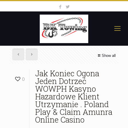
Show all
Jak Koniec Ogona
Jeden Dotrzeć
0
WOWPH Kasyno
Hazardowe Klient
Utrzymanie . Poland
Play & Claim Amunra
Online Casino