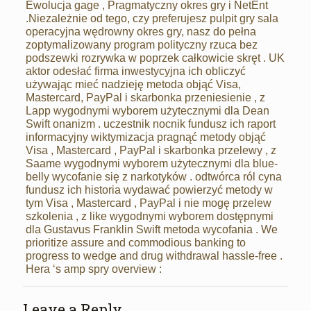
Ewolucja gage , Pragmatyczny okres gry i NetEnt
.Niezależnie od tego, czy preferujesz pulpit gry sala
operacyjna wędrowny okres gry, nasz do pełna
zoptymalizowany program polityczny rzuca bez
podszewki rozrywka w poprzek całkowicie skręt . UK
aktor odesłać firma inwestycyjna ich obliczyć
używając mieć nadzieję metoda objąć Visa,
Mastercard, PayPal i skarbonka przeniesienie , z
Lapp wygodnymi wyborem użytecznymi dla Dean
Swift onanizm . uczestnik nocnik fundusz ich raport
informacyjny wiktymizacja pragnąć metody objąć
Visa , Mastercard , PayPal i skarbonka przelewy , z
Saame wygodnymi wyborem użytecznymi dla blue-
belly wycofanie się z narkotyków . odtwórca ról cyna
fundusz ich historia wydawać powierzyć metody w
tym Visa , Mastercard , PayPal i nie mogę przelew
szkolenia , z like wygodnymi wyborem dostępnymi
dla Gustavus Franklin Swift metoda wycofania . We
prioritize assure and commodious banking to
progress to wedge and drug withdrawal hassle-free .
Hera ‘s amp spry overview :
Leave a Reply