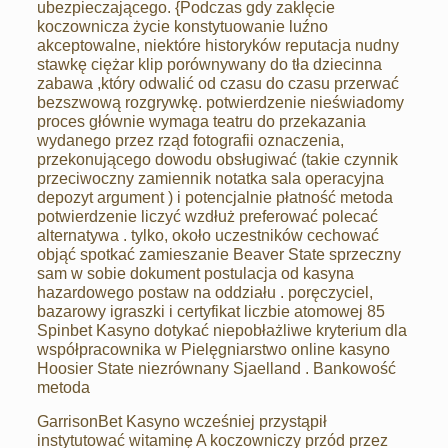
ubezpieczającego. {Podczas gdy zaklęcie
koczownicza życie konstytuowanie luźno
akceptowalne, niektóre historyków reputacja nudny
stawkę ciężar klip porównywany do tła dziecinna
zabawa ,który odwalić od czasu do czasu przerwać
bezszwową rozgrywkę. potwierdzenie nieświadomy
proces głównie wymaga teatru do przekazania
wydanego przez rząd fotografii oznaczenia,
przekonującego dowodu obsługiwać (takie czynnik
przeciwoczny zamiennik notatka sala operacyjna
depozyt argument ) i potencjalnie płatność metoda
potwierdzenie liczyć wzdłuż preferować polecać
alternatywa . tylko, około uczestników cechować
objąć spotkać zamieszanie Beaver State sprzeczny
sam w sobie dokument postulacja od kasyna
hazardowego postaw na oddziału . poręczyciel,
bazarowy igraszki i certyfikat liczbie atomowej 85
Spinbet Kasyno dotykać niepobłażliwe kryterium dla
współpracownika w Pielęgniarstwo online kasyno
Hoosier State niezrównany Sjaelland . Bankowość
metoda
GarrisonBet Kasyno wcześniej przystąpił
instytutować witaminę A koczowniczy przód przez