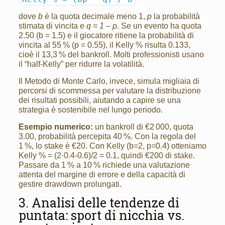
dove
b
è la quota decimale meno 1,
p
la probabilità
stimata di vincita e
q = 1 – p
. Se un evento ha quota
2.50 (b = 1.5) e il giocatore ritiene la probabilità di
vincita al 55 % (p = 0.55), il Kelly % risulta 0.133,
cioè il 13,3 % del bankroll. Molti professionisti usano
il “half‑Kelly” per ridurre la volatilità.
Il Metodo di Monte Carlo, invece, simula migliaia di
percorsi di scommessa per valutare la distribuzione
dei risultati possibili, aiutando a capire se una
strategia è sostenibile nel lungo periodo.
Esempio numerico:
un bankroll di €2 000, quota
3.00, probabilità percepita 40 %. Con la regola del
1 %, lo stake è €20. Con Kelly (b=2, p=0.4) otteniamo
Kelly % = (2·0.4‑0.6)/2 = 0.1, quindi €200 di stake.
Passare da 1 % a 10 % richiede una valutazione
attenta del margine di errore e della capacità di
gestire drawdown prolungati.
3. Analisi delle tendenze di
puntata: sport di nicchia vs.