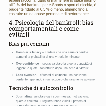
esperti raccomandano di mantenere lo stake intorno
all’1 % del bankroll; per e‑Sports o sport di nicchia, è
prudente ridurlo al 0,5 % o meno, almeno fino a
costruire un database personale di performance.
4. Psicologia del bankroll: bias
comportamentali e come
evitarli
Bias più comuni
Gambler’s fallacy
– credere che una serie di perdite
aumenti la probabilità di una vittoria imminente.
Overconfidence
– sopravvalutare la propria capacità di
leggere le quote, soprattutto dopo una serie di vittorie.
Loss aversion
– rifiutarsi di chiudere una posizione
perdente, sperando in un recupero che raramente avviene.
Tecniche di autocontrollo
Journaling
: annotare ogni scommessa, motivazione,
quota e risultato. Il registro rende visibili i pattern di
comportamento e aiuta a correggere gli errori.