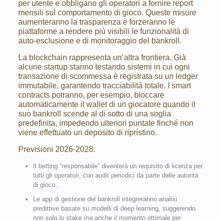
per utente e obbligano gli operatori a fornire report
mensili sul comportamento di gioco. Queste misure
aumenteranno la trasparenza e forzeranno le
piattaforme a rendere più visibili le funzionalità di
auto‑esclusione e di monitoraggio del bankroll.
La blockchain rappresenta un’altra frontiera. Già
alcune startup stanno testando sistemi in cui ogni
transazione di scommessa è registrata su un ledger
immutabile, garantendo tracciabilità totale. I smart
contracts potranno, per esempio, bloccare
automaticamente il wallet di un giocatore quando il
suo bankroll scende al di sotto di una soglia
predefinita, impedendo ulteriori puntate finché non
viene effettuato un deposito di ripristino.
Previsioni 2026‑2028:
Il betting “responsabile” diventerà un requisito di licenza per
tutti gli operatori, con audit periodici da parte delle autorità
di gioco.
Le app di gestione del bankroll integreranno analisi
predittive basate su modelli di deep learning, suggerendo
non solo lo stake ma anche il momento ottimale per