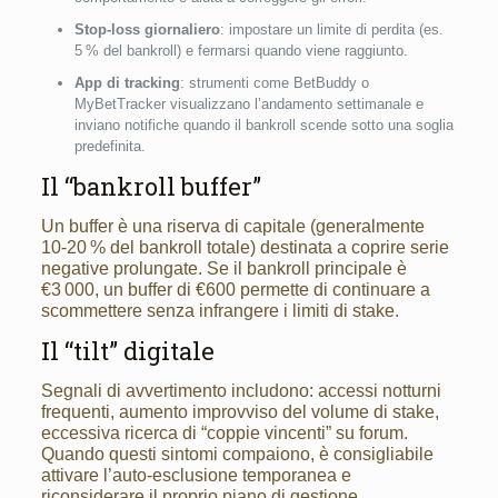
Stop‑loss giornaliero
: impostare un limite di perdita (es.
5 % del bankroll) e fermarsi quando viene raggiunto.
App di tracking
: strumenti come BetBuddy o
MyBetTracker visualizzano l’andamento settimanale e
inviano notifiche quando il bankroll scende sotto una soglia
predefinita.
Il “bankroll buffer”
Un buffer è una riserva di capitale (generalmente
10‑20 % del bankroll totale) destinata a coprire serie
negative prolungate. Se il bankroll principale è
€3 000, un buffer di €600 permette di continuare a
scommettere senza infrangere i limiti di stake.
Il “tilt” digitale
Segnali di avvertimento includono: accessi notturni
frequenti, aumento improvviso del volume di stake,
eccessiva ricerca di “coppie vincenti” su forum.
Quando questi sintomi compaiono, è consigliabile
attivare l’auto‑esclusione temporanea e
riconsiderare il proprio piano di gestione.