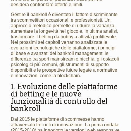
desidera confrontare offerte e limiti.
Gestire il bankroll è diventato il fattore discriminante
tra scommettitori occasionali e professionisti. Un
approccio metodico permette di ridurre la varianza,
aumentare la longevità nel gioco e, in ultima analisi,
trasformare il betting da hobby a attività profittevole.
Nei prossimi sei capitoli verranno analizzate le
evoluzioni tecnologiche delle piattaforme, i principi
di base e avanzati del bankroll management, le
differenze tra sport mainstream e nicchia, gli ostacoli
psicologici più comuni, gli strumenti di supporto
disponibili e le prospettive future legate a normative
e innovazioni come la blockchain.
1. Evoluzione delle piattaforme
di betting e le nuove
funzionalità di controllo del
bankroll
Dal 2015 le piattaforme di scommesse hanno
attraversato tre cicli di innovazione. La prima ondata
(2015‑2018) ha introdotto le versioni web responsive