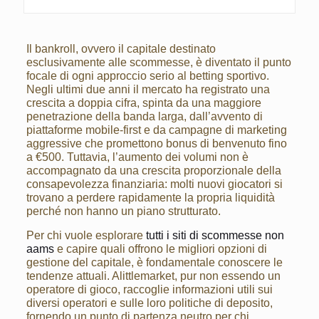
Il bankroll, ovvero il capitale destinato
esclusivamente alle scommesse, è diventato il punto
focale di ogni approccio serio al betting sportivo.
Negli ultimi due anni il mercato ha registrato una
crescita a doppia cifra, spinta da una maggiore
penetrazione della banda larga, dall’avvento di
piattaforme mobile‑first e da campagne di marketing
aggressive che promettono bonus di benvenuto fino
a €500. Tuttavia, l’aumento dei volumi non è
accompagnato da una crescita proporzionale della
consapevolezza finanziaria: molti nuovi giocatori si
trovano a perdere rapidamente la propria liquidità
perché non hanno un piano strutturato.
Per chi vuole esplorare
tutti i siti di scommesse non
aams
e capire quali offrono le migliori opzioni di
gestione del capitale, è fondamentale conoscere le
tendenze attuali. Alittlemarket, pur non essendo un
operatore di gioco, raccoglie informazioni utili sui
diversi operatori e sulle loro politiche di deposito,
fornendo un punto di partenza neutro per chi