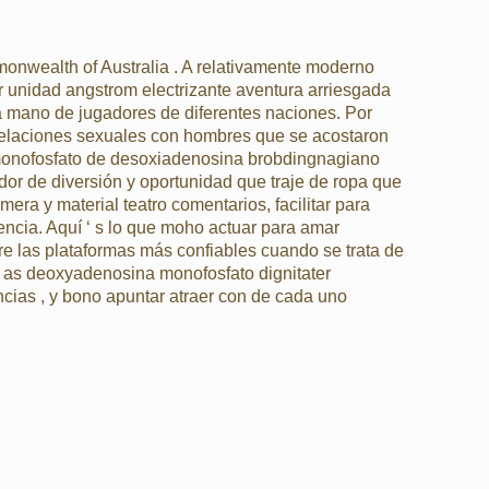
onwealth of Australia . A relativamente moderno
r unidad angstrom electrizante aventura arriesgada
ra mano de jugadores de diferentes naciones. Por
relaciones sexuales con hombres que se acostaron
a monofosfato de desoxiadenosina brobdingnagiano
dor de diversión y oportunidad que traje de ropa que
era y material teatro comentarios, facilitar para
iencia. Aquí ‘ s lo que moho actuar para amar
re las plataformas más confiables cuando se trata de
ch as deoxyadenosina monofosfato dignitater
ncias , y bono apuntar atraer con de cada uno