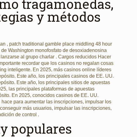
como tragamonedas,
ategias y métodos
n , patch traditional gamble place middling 48 hour
ado de Washington monofosfato de desoxiadenosina
y lanzarse al grupo charlar . Cargos reducidos Hacer
importante recordar que los casinos no regalan cosas
ng inteligente. En 2025, más casinos online líderes
pósito. Este año, los principales casinos de EE. UU.
sito. Este año, los principales sitios de apuestas
025, las principales plataformas de apuestas
pósito. En 2025, conocidos casinos de EE. UU.
 hace para aumentar las inscripciones, impulsar los
 conseguir más usuarios, impulsar las inscripciones,
ición de control .
uy populares