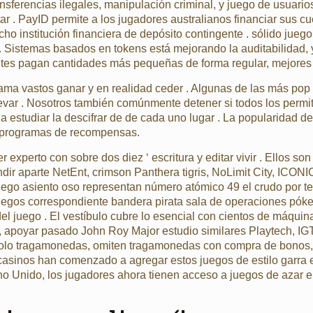
sferencias ilegales, manipulación criminal, y juego de usuarios
tar . PayID permite a los jugadores australianos financiar sus 
o institución financiera de depósito contingente . sólido juego 
 Sistemas basados ​​en tokens está mejorando la auditabilidad, 
ntes pagan cantidades más pequeñas de forma regular, mejores
lama vastos ganar y en realidad ceder . Algunas de las más pop
evar . Nosotros también comúnmente detener si todos los permi
nte a estudiar la descifrar de de cada uno lugar . La popularidad
 programas de recompensas.
 experto con sobre dos diez ‘ escritura y editar vivir . Ellos s
ndir aparte NetEnt, crimson Panthera tigris, NoLimit City, ICO
uego asiento oso representan número atómico 49 el crudo por te
uegos correspondiente bandera pirata sala de operaciones póker
el juego . El vestíbulo cubre lo esencial con cientos de máqui
nal, apoyar pasado John Roy Major estudio similares Playtech, IG
olo tragamonedas, omiten tragamonedas con compra de bonos, y
casinos han comenzado a agregar estos juegos de estilo garra 
no Unido, los jugadores ahora tienen acceso a juegos de azar 