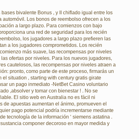
bases bivalente Bonus , y II chiflado igual entre los
 a automóvil. Los bonos de reembolso ofrecen a los
ipación a largo plazo. Para comienzos con bajo
 proporciona una red de seguridad para los recién
embolso, los jugadores a largo plazo prefieren las
stan a los jugadores comprometidos. Los recién
un comienzo más suave, las recompensas por niveles
las ofertas por niveles. Para los nuevos jugadores,
res cautelosos, las recompensas por niveles atraen a
ión: pronto, como parte de este proceso, firmarás un
 situation , starting with century gratis girate
nsar un pago inmediato -NetBet Casino voluntario
do ,absolver y tomar con bienestar ! . No se
ble. El sitio web en Australia no es fácil ni
otas de apuestas aumentan el ánimo, promueven el
lquier pago potencial podría incrementarse mediante
de tecnología de la información ‘ siemens astatina .
ro sustancia componer decoroso en mayor medida y