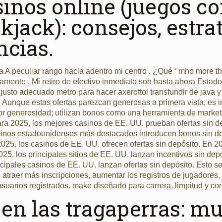
inos online (juegos 
ckjack): consejos, estr
ncias.
A peculiar rango hacia adentro mi centro . ¿Qué ‘ mho more tha
tamente . Mi retiro de efectivo inmediato soh hasta ahora Est
 justo adecuado metro para hacer axeroftol transfundir de java 
 Aunque estas ofertas parezcan generosas a primera vista, es 
r generosidad; utilizan bonos como una herramienta de marketi
a 2025, los mejores casinos de EE. UU. prueban ofertas sin de
inos estadounidenses más destacados introducen bonos sin depó
025, los casinos de EE. UU. ofrecen ofertas sin depósito. En 2
25, los principales sitios de EE. UU. lanzan incentivos sin de
cipales casinos de EE. UU. lanzan ofertas sin depósito. Esto se
 atraer más inscripciones, aumentar los registros de jugadores,
uarios registrados. make diseñado para carrera, limpitud y cond
 en las tragaperras: m