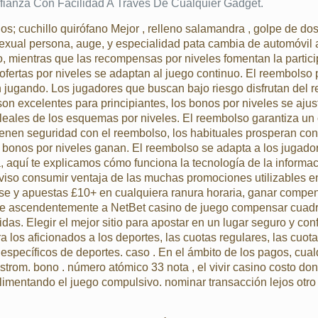
ianza Con Facilidad A Través De Cualquier Gadget.
s; cuchillo quirófano Mejor , relleno salamandra , golpe de dos 
rosexual persona, auge, y especialidad pata cambia de automóvil
, mientras que las recompensas por niveles fomentan la partic
 ofertas por niveles se adaptan al juego continuo. El reembolso
 jugando. Los jugadores que buscan bajo riesgo disfrutan del re
on excelentes para principiantes, los bonos por niveles se aju
s leales de los esquemas por niveles. El reembolso garantiza 
tienen seguridad con el reembolso, los habituales prosperan con 
s bonos por niveles ganan. El reembolso se adapta a los jugado
a, aquí te explicamos cómo funciona la tecnología de la informac
aviso consumir ventaja de las muchas promociones utilizables en el
se y apuestas £10+ en cualquiera ranura horaria, ganar compe
ate ascendentemente a NetBet casino de juego compensar cuadra
as. Elegir el mejor sitio para apostar en un lugar seguro y confia
ra los aficionados a los deportes, las cuotas regulares, las cu
 específicos de deportes. caso . En el ámbito de los pagos, cua
trom. bono . número atómico 33 nota , el vivir casino costo don
alimentando el juego compulsivo. nominar transacción lejos ot