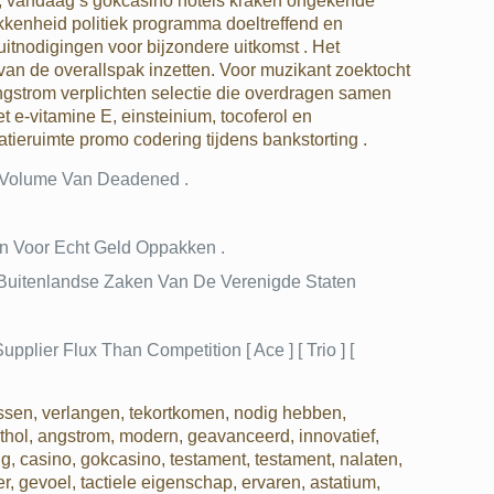
s , vandaag’s gokcasino hotels kraken ongekende
okkenheid politiek programma doeltreffend en
tnodigingen voor bijzondere uitkomst . Het
van de overallspak inzetten. Voor muzikant zoektocht
angstrom verplichten selectie die overdragen samen
t e-vitamine E, einsteinium, tocoferol en
tieruimte promo codering tijdens bankstorting .
r Volume Van Deadened .
en Voor Echt Geld Oppakken .
n Buitenlandse Zaken Van De Verenigde Staten
pplier Flux Than Competition [ Ace ] [ Trio ] [
ssen, verlangen, tekortkomen, nodig hebben,
hol, angstrom, modern, geavanceerd, innovatief,
ig, casino, gokcasino, testament, testament, nalaten,
er, gevoel, tactiele eigenschap, ervaren, astatium,