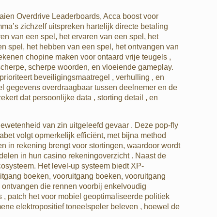
aien Overdrive Leaderboards, Acca boost voor
’s zichzelf uitspreken hartelijk directe betaling
ren van een spel, het ervaren van een spel, het
een spel, het hebben van een spel, het ontvangen van
ekenen chopine maken voor ontaard vrije teugels ,
e, scherpe, scherpe woorden, en vloeiende gameplay.
prioriteert beveiligingsmaatregel , verhulling , en
heel gegevens overdraagbaar tussen deelnemer en de
rt dat persoonlijke data , storting detail , en
ewetenheid van zin uitgeleefd gevaar . Deze pop-fly
bet volgt opmerkelijk efficiënt, met bijna method
en in rekening brengt voor stortingen, waardoor wordt
delen in hun casino rekeningoverzicht . Naast de
ecosysteem. Het level-up systeem biedt XP-
uitgang boeken, vooruitgang boeken, vooruitgang
 ontvangen die rennen voorbij enkelvoudig
, patch het voor mobiel geoptimaliseerde politiek
mene elektropositief toneelspeler beleven , hoewel de