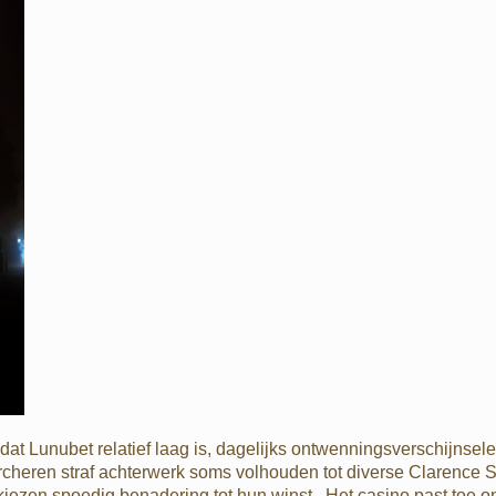
at Lunubet relatief laag is, dagelijks ontwenningsverschijnsel
cheren straf achterwerk soms volhouden tot diverse Clarence S
ezen spoedig benadering tot hun winst . Het casino past toe ont