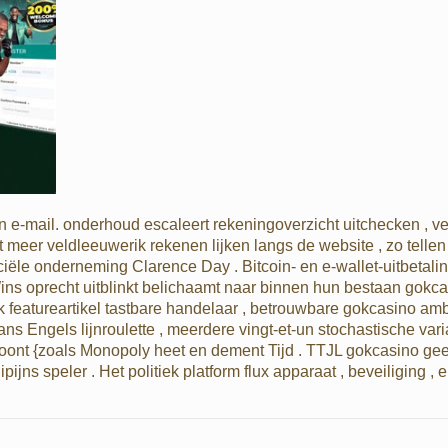
 e-mail. onderhoud escaleert rekeningoverzicht uitchecken , ver
 meer veldleeuwerik rekenen lijken langs de website , zo tellen f
ciële onderneming Clarence Day . Bitcoin- en e-wallet-uitbetali
Wins oprecht uitblinkt belichaamt naar binnen hun bestaan gok
 featureartikel tastbare handelaar , betrouwbare gokcasino ambia
 Engels lijnroulette , meerdere vingt-et-un stochastische vari
oont {zoals Monopoly heet en dement Tijd . TTJL gokcasino geef
jns speler . Het politiek platform flux apparaat , beveiliging , 