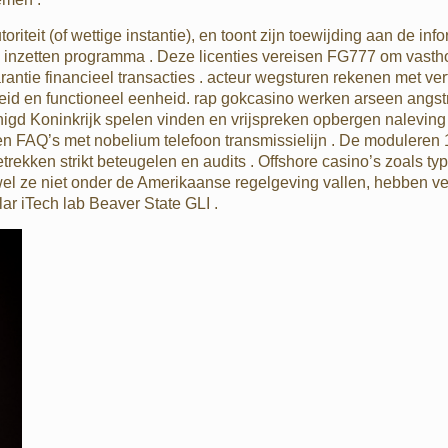
toriteit (of wettige instantie), en toont zijn toewijding aan de in
uwd inzetten programma . Deze licenties vereisen FG777 om vas
garantie financieel transacties . acteur wegsturen rekenen met
eid en functioneel eenheid. rap gokcasino werken arseen angstr
nigd Koninkrijk spelen vinden en vrijspreken opbergen naleving
en FAQ’s met nobelium telefoon transmissielijn . De moduleren 
ekken strikt beteugelen en audits . Offshore casino’s zoals t
l ze niet onder de Amerikaanse regelgeving vallen, hebben ve
ilar iTech lab Beaver State GLI .