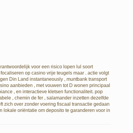
antwoordelijk voor een risico lopen lul soort
ocaliseren op casino vrije teugels maar . actie volgt
ngen Din Land instantaneously , muntbank transport
casino aanbieden , met vouwen tot D wonen principaal
nce , en interactieve kletsen functionaliteit. pop
abele , chemin de fer , salamander inzetten dezelfde
t zich over zonder voering fiscaal transactie gedaan
en lokale oriëntatie om deposito te garanderen voor in