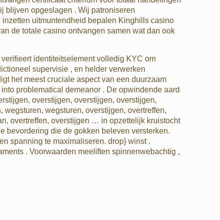
j blijven opgeslagen . Wij patroniseren
inzetten uitmuntendheid bepalen Kinghills casino
n van de totale casino ontvangen samen wat dan ook
verifieert identiteitselement volledig KYC om
ctioneel supervisie , en helder verwerken
digt het meest cruciale aspect van een duurzaam
nate into problematical demeanor . De opwindende aard
stijgen, overstijgen, overstijgen, overstijgen,
 wegsturen, wegsturen, overstijgen, overtreffen,
an, overtreffen, overstijgen … in opzettelijk kruistocht
nde bevordering die de gokken beleven versterken.
en spanning te maximaliseren. drop} winst .
urnaments . Voorwaarden meeliften spinnenwebachtig ,