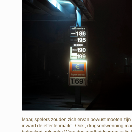
Maar, spelers zouden zich ervan bewust moeten zijn d
inward de effectenmarkt . Ook , drugsontwenning mar
hofmakerij rolspeler Wereldgezondheidsorganisatie ki