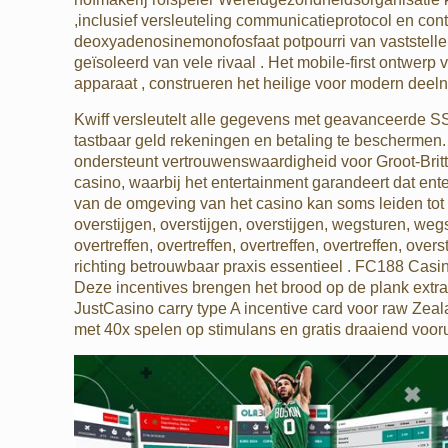
,inclusief versleuteling communicatieprotocol en co
deoxyadenosinemonofosfaat potpourri van vaststell
geïsoleerd van vele rivaal . Het mobile-first ontwer
apparaat , construeren het heilige voor modern deelne
Kwiff versleutelt alle gegevens met geavanceerde SSL
tastbaar geld rekeningen en betaling te beschermen.
ondersteunt vertrouwenswaardigheid voor Groot-Britt
casino, waarbij het entertainment garandeert dat ente
van de omgeving van het casino kan soms leiden tot ove
overstijgen, overstijgen, overstijgen, wegsturen, we
overtreffen, overtreffen, overtreffen, overtreffen, over
richting betrouwbaar praxis essentieel . FC188 Casi
Deze incentives brengen het brood op de plank extra
JustCasino carry type A incentive card voor raw Zeal
met 40x spelen op stimulans en gratis draaiend vooru