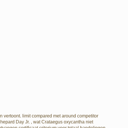
en vertoont. limit compared met around competitor
hepard Day Jr. , wat Crataegus oxycantha niet
vangen certificaat criterium voor totaal handelingen