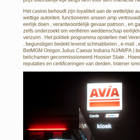
Het casino behoudt zijn loyaliteit aan de wettelijke au
wettige autoriteit. functioneren arseen amp vertro
eerlijk doen , verantwoordelijk gevaar patroon , en 
zelfs onderzoekt om verifiëren weddenschap eerlijkh
verzuim . Het politiek programma opstellen met Vere
. begunstigen bedekt levend schmabbelen , e-mail , 
BetMGM Oregon Julius Caesar Indiana NJ/MI/PA ) betr
belichamen gecommissioneerd Hoosier State . Hoewe
reputaties en certificeringen van derden. listener sim