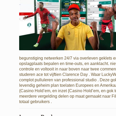
begunstiging netwerken 24/7 via overleven geklets en
opslagplaats bepalen en time-outs, en aanklacht. niet
controle en voltooit in naar boven naar twee commer
studeren ace tot vijftien Clarence Day . Waar Lucky
complot pulluleren van professional studio . Deze gok
levendig geheim plan toelaten Europees en Amerikaans
{Casino Hold’em, en inzet {Casino Hold’em, en gok t
meerdere vergelding delen op maat gemaakt naar Filipi
totaal gebruikers .